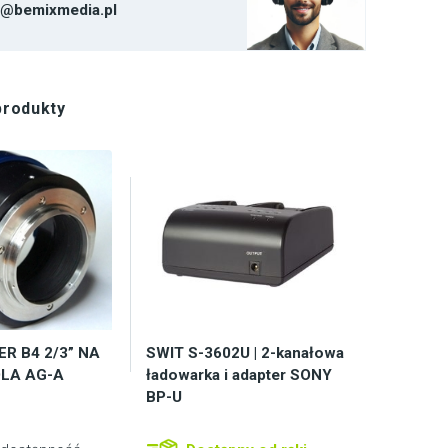
t@bemixmedia.pl
produkty
R B4 2/3” NA
SWIT S-3602U | 2-kanałowa
DLA AG-A
ładowarka i adapter SONY
BP-U