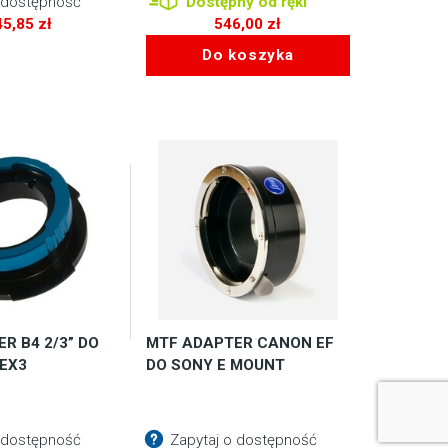
 dostępność
Dostępny od ręki
45,85
zł
546,00
zł
Do koszyka
R B4 2/3” DO
MTF ADAPTER CANON EF
EX3
DO SONY E MOUNT
 dostępność
Zapytaj o dostępność