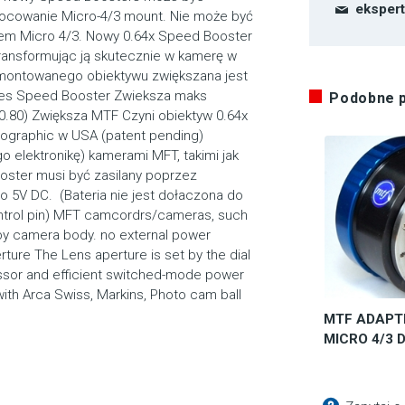
eksper
cowanie Micro-4/3 mount. Nie może być
 Micro 4/3. Nowy 0.64x Speed Booster
transformując ją skutecznie w kamerę w
montowanego obiektywu zwiększana jest
ones Speed Booster Zwieksza maks
Podobne 
/0.80) Zwiększa MTF Czyni obiektyw 0.64x
ographic w USA (patent pending)
o elektronikę) kamerami MFT, takimi jak
oster musi być zasilany poprzez
o 5V DC. (Bateria nie jest dołaczona do
ontrol pin) MFT camcordrs/cameras, such
y camera body. no external power
rture The Lens aperture is set by the dial
ssor and efficient switched-mode power
ith Arca Swiss, Markins, Photo cam ball
MTF ADAPTE
MICRO 4/3 