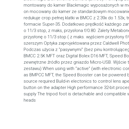
montowany do kamer Blackmagic wyposażonych w mo
on mocowany do kamer ze standardowym mocowaniem
redukuje crop pełnej klatki w BMCC z 2.39x do 1.53x, 
formacie Super-35. Dodatkowo prędkość każdego za
o 11/3 stop, z maks, przysłona f/0.80. Zalety Metab
przysłonę o 11/3 stop ( z maks. wyjściem przysłony f
szerszym Optyka zaprojektowana przez Caldwell Phot
Podczas użycia z "pasywnymi" (bez pinu kontrolująceg
BMCC 2.5K MFT oraz Digital Bolex D16 MFT, Speed Bo
zewnętrzne źródło przez gniazdo Micro-USB. Wjście t
zestawu) When using with "active" (with electronic c
as BMPCC MFT, the Speed Booster can be powered b
source required Build-in electonics to control lens ape
button on the adapter High performance 32-bit proce
supply The tripod foot is detachable and compatible w
heads