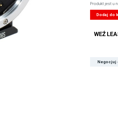
Produkt jest u 
ilość
Dodaj do 
METABONES
Canon
EF
WEŹ LEA
to
BMCC
T
Speed
Booster
Negocjuj
0.64x
(MB_SPEF-
BMCC-
BT1)