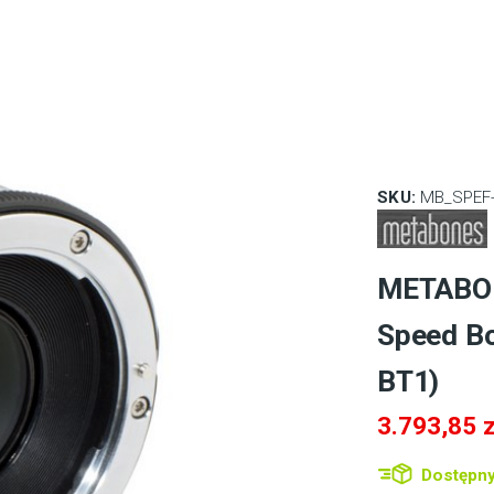
SKU:
MB_SPEF
METABON
Speed B
BT1)
3.793,85
z
Dostępny