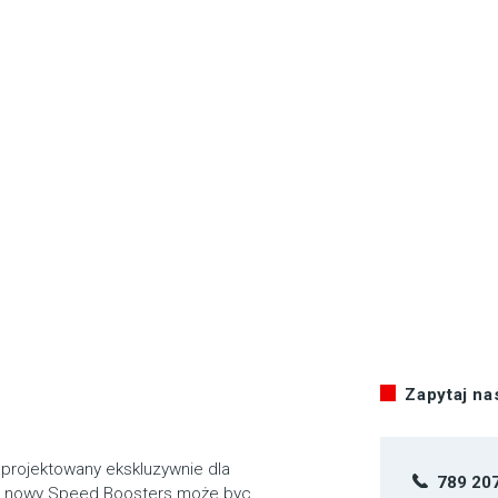
Zapytaj n
rojektowany ekskluzywnie dla
789 20
ze nowy Speed Boosters może byc