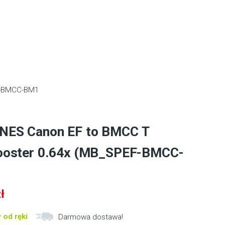
-BMCC-BM1
ES Canon EF to BMCC T
ooster 0.64x (MB_SPEF-BMCC-
ł
 od ręki
Darmowa dostawa!