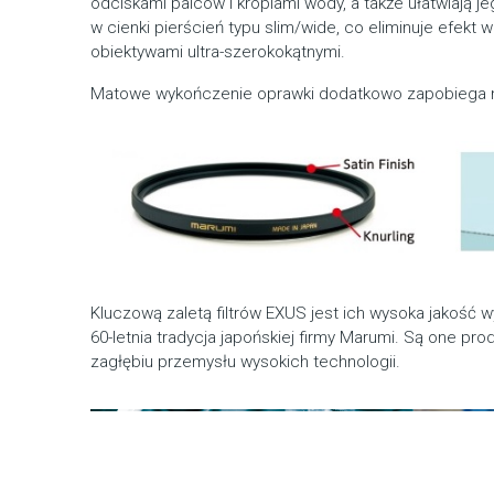
odciskami palców i kroplami wody, a także ułatwiają je
w cienki pierścień typu slim/wide, co eliminuje efekt
obiektywami ultra-szerokokątnymi.
Matowe wykończenie oprawki dodatkowo zapobiega n
Kluczową zaletą filtrów EXUS jest ich wysoka jakość wy
60-letnia tradycja japońskiej firmy Marumi. Są one
zagłębiu przemysłu wysokich technologii.