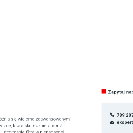
Zapytaj n
789 20
wyróżnia się wieloma zaawansowanymi
eksper
tyczne, które skutecznie chronią
 utrzymanie filtra w nienagannej