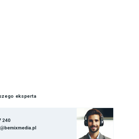
aszego eksperta
7 240
t@bemixmedia.pl