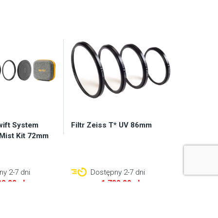
Swift System
Filtr Zeiss T* UV 86mm
 Mist Kit 72mm
y 2-7 dni
Dostępny 2-7 dni
90,00
zł
1.700,00
zł
koszyka
Do koszyka