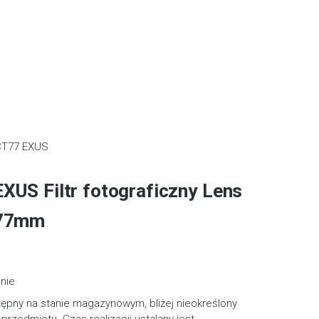
T77 EXUS
XUS Filtr fotograficzny Lens
 77mm
nie
tępny na stanie magazynowym, bliżej nieokreślony
przedmiotu. Czas realizacji ustalany jest