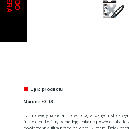
Opis produktu
Marumi EXUS
To innowacyjna seria filtrów fotograficznych, która 
funkcjami. Te filtry posiadają unikalne powłoki antysta
powierzchnię filtra przed brudem i kurzem. Dzięki temu