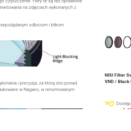
go czyszczenie. Filtry te są też oprawione
 winietowania na zdjęciach wykonanych z
iepożądanym odbiciom i blikom.
NISI Filter 
VND / Black
konania i precyzja, za którą stoi ponad
 produkowane w Nagano, w renomowanym
Dostępn
1.4
Do 