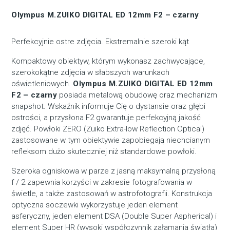
Olympus M.ZUIKO DIGITAL ED 12mm F2 – czarny
Perfekcyjnie ostre zdjęcia. Ekstremalnie szeroki kąt
Kompaktowy obiektyw, którym wykonasz zachwycające,
szerokokątne zdjęcia w słabszych warunkach
oświetleniowych.
Olympus M.ZUIKO DIGITAL ED 12mm
F2 – czarny
posiada metalową obudowę oraz mechanizm
snapshot. Wskaźnik informuje Cię o dystansie oraz głębi
ostrości, a przysłona F2 gwarantuje perfekcyjną jakość
zdjęć. Powłoki ZERO (Zuiko Extra-low Reflection Optical)
zastosowane w tym obiektywie zapobiegają niechcianym
refleksom dużo skuteczniej niż standardowe powłoki.
Szeroka ogniskowa w parze z jasną maksymalną przysłoną
f / 2 zapewnia korzyści w zakresie fotografowania w
świetle, a także zastosowań w astrofotografii. Konstrukcja
optyczna soczewki wykorzystuje jeden element
asferyczny, jeden element DSA (Double Super Aspherical) i
element Super HR (wysoki współczynnik załamania światła)