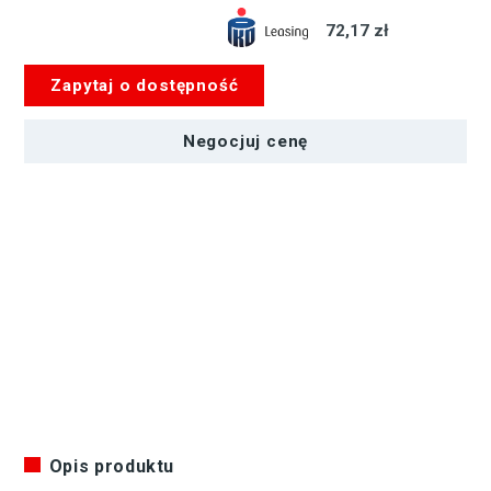
DIGITAL
72,17 zł
ED
12mm
Zapytaj o dostępność
1:2.0
czarny
Negocjuj cenę
Opis produktu