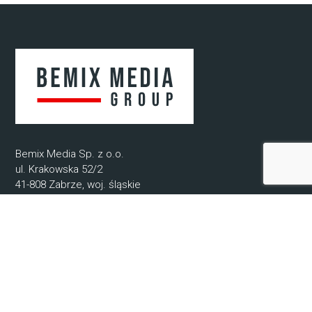
Bemix Media Sp. z o.o.
ul. Krakowska 52/2
41-808 Zabrze, woj. śląskie
NIP: 6482807571
REGON: 52078720400000
KRS: 0000942679
© 2021-2025 Bemix Media
Informacje