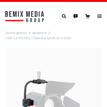
/
Akcesoria
/
SWIT LA-PO2320 | Operator tyczki do S-2320