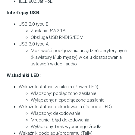
IEEE 802.3af PoE
Interfejsy USB:
USB 2.0 typu B
Zasilanie 5V/2.1A
Obsługa USB RNDIS/ECM
USB 3.0 typu A
Możliwość podłączania urządzeń peryferyjnych
(klawiatury i/lub myszy) w celu dostosowania
ustawień wideo i audio
Wskaźniki LED:
Wskaźnik statusu zasilania (Power LED)
Włączony: podłączono zasilanie
Wyłączony: niepodłączone zasilanie
Wskaźnik statusu dekodowania (Decode LED)
Włączony: dekodowanie
Mruganie: błąd dekodowania
Wyłączony: brak wybranego źródła
Wskaźnik podglądu/programu (Tally)