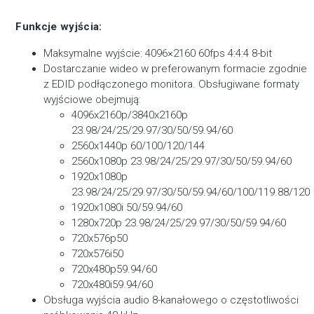
Funkcje wyjścia:
Maksymalne wyjście: 4096×2160 60fps 4:4:4 8-bit
Dostarczanie wideo w preferowanym formacie zgodnie
z EDID podłączonego monitora. Obsługiwane formaty
wyjściowe obejmują:
4096x2160p/3840x2160p
23.98/24/25/29.97/30/50/59.94/60
2560x1440p 60/100/120/144
2560x1080p 23.98/24/25/29.97/30/50/59.94/60
1920x1080p
23.98/24/25/29.97/30/50/59.94/60/100/119.88/120
1920x1080i 50/59.94/60
1280x720p 23.98/24/25/29.97/30/50/59.94/60
720x576p50
720x576i50
720x480p59.94/60
720x480i59.94/60
Obsługa wyjścia audio 8-kanałowego o częstotliwości