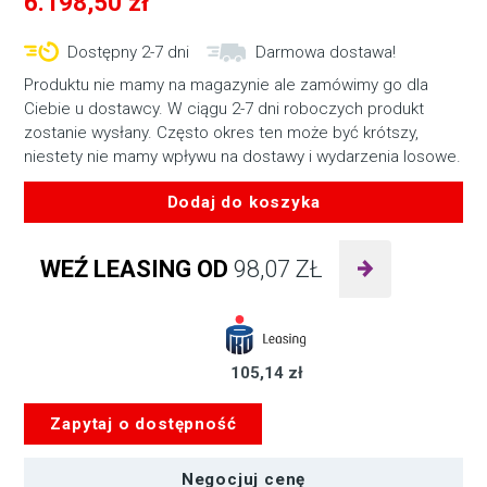
6.198,50
zł
Dostępny 2-7 dni
Darmowa dostawa!
Produktu nie mamy na magazynie ale zamówimy go dla
Ciebie u dostawcy. W ciągu 2-7 dni roboczych produkt
zostanie wysłany. Często okres ten może być krótszy,
niestety nie mamy wpływu na dostawy i wydarzenia losowe.
Dodaj do koszyka
ilość
Magewell
WEŹ LEASING OD
98,07
ZŁ
Pro
Convert
for
NDI®
105,14 zł
to
HDMI
Zapytaj o dostępność
4K
Negocjuj cenę