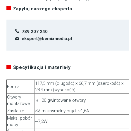
Zapytaj naszego eksperta
789 207 240
ekspert@bemixmedia.pl
Specyfikacja i materiały
117,5 mm (długość) x 66,7 mm (szerokość) x
Forma
23,4 mm (wysokość)
Otwory
¼–20 gwintowane otwory
montażowe
Zasilanie
5V, maksymalny prąd: ~1,6A
Maks. pobór
~7,2W
mocy