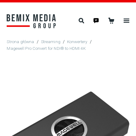
/
Streaming
/
Konwertery
/
Magewell Pro Convert for NDI® to HDMI 4K