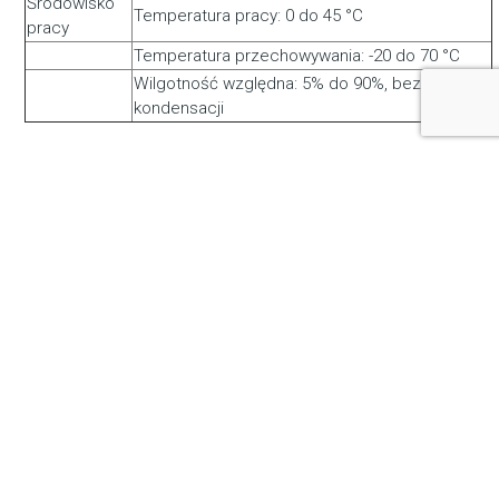
Środowisko
Temperatura pracy: 0 do 45 °C
pracy
Temperatura przechowywania: -20 do 70 °C
Wilgotność względna: 5% do 90%, bez
kondensacji
Podobne produkty
DATAVIDEO NVS-40 4-
STREAMSTAR Kontroler
Channel Streaming
USB X-Keys