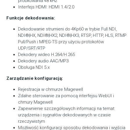
próbkowania 48 kHz
Interfejs HDMI: HDMI 1.4/2.0
Funkcje dekodowania:
Dekodowanie strumieni do 4Kp60 w trybie Full NDI,
NDI®|HX, NDI®|HX2, NDI®|HX3, RTSP, HTTP, HLS, RTMP
Pull/Push i MPEG-TS przy użyciu protokołów
UDP/SRT/RTP
Dekodery wideo H.264/H.265
Dekodery audio AAC/MP3
Obsługa NDI 5.x
Zarządzanie konfiguracją:
Rejestracja w chmurze Magewell
Zdalne sterowanie za pomocą interfejsu WebUI i
chmury Magewell
Zapewnienie szczegółowych informacji na temat
urządzenia i sygnałów dekodowanych w czasie
rzeczywistym
Możliwość konfiguracji sposobu dekodowania i wyjścia