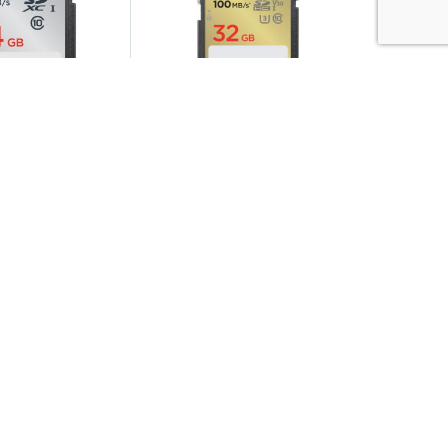
sk 64GB SDXC
Karta Sandisk Extreme
10 80MB/s UHS-I
SDHC 32 gb 100/60 mb/s
c10 v30 uhs-i u3
y 2-7 dni
Dostępny 2-7 dni
4,20
zł
90,85
zł
koszyka
Do koszyka