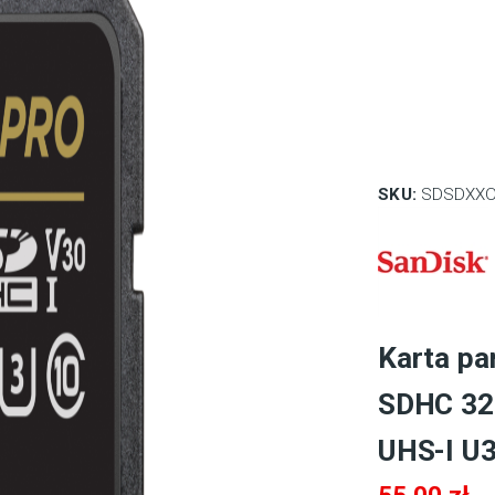
SKU:
SDSDXXO
Karta pa
SDHC 32
UHS-I U
55,00
zł