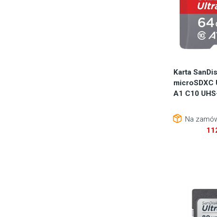
Karta SanDi
microSDXC 
A1 C10 UHS-
Na zamów
11