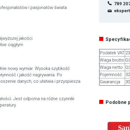
789 20
fesjonalistów i pasjonatów świata
eksper
jwyższej jakości
Specyfikac
ybie ciągłym
Podatek VAT
2
Waga brutto
0,
Waga netto
0,
pełnie nowy wymiar. Wysoka szybkość
Pojemność
32
łynność i jakość nagrywania. Po
noszenie danych, co ułatwia i przyspiesza
Gwarancja
30
ałości. Jest odporna na różne czynniki
Podobne 
peratury.