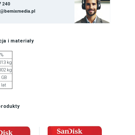
7 240
t@bemixmedia.pl
ja i materiały
3%
013 kg
002 kg
 GB
 lat
produkty