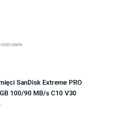
-032G-GN4IN
mięci SanDisk Extreme PRO
GB 100/90 MB/s C10 V30
3