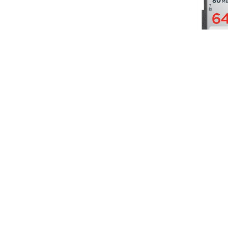
Karta SanDi
Ultra Class
Dostępn
12
Do 