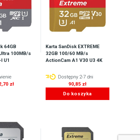
sk 64GB
Karta SanDisk EXTREME
Ultra 100MB/s
32GB 100/60 MB/s
I U1
ActionCam A1 V30 U3 4K
ienie
Dostępny 2-7 dni
2,70
zł
90,85
zł
Do koszyka