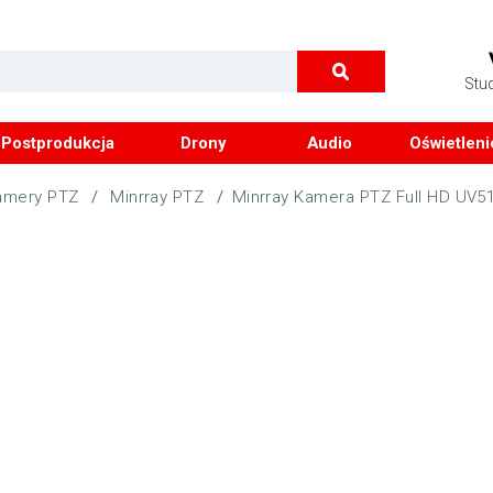
Stu
Postprodukcja
Drony
Audio
Oświetleni
amery PTZ
/
Minrray PTZ
/
Minrray Kamera PTZ Full HD UV5