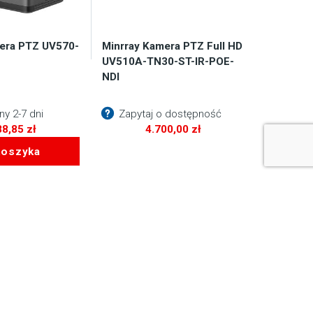
era PTZ UV570-
Minrray Kamera PTZ Full HD
UV510A-TN30-ST-IR-POE-
NDI
y 2-7 dni
Zapytaj o dostępność
88,85
zł
4.700,00
zł
koszyka