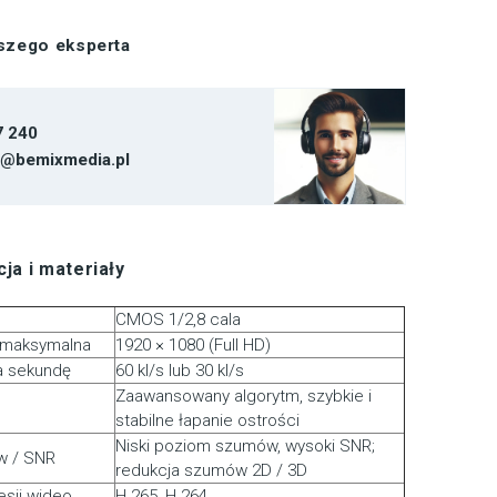
aszego eksperta
7 240
t@bemixmedia.pl
ja i materiały
CMOS 1/2,8 cala
 maksymalna
1920 × 1080 (Full HD)
na sekundę
60 kl/s lub 30 kl/s
Zaawansowany algorytm, szybkie i
stabilne łapanie ostrości
Niski poziom szumów, wysoki SNR;
w / SNR
redukcja szumów 2D / 3D
sji wideo
H.265, H.264