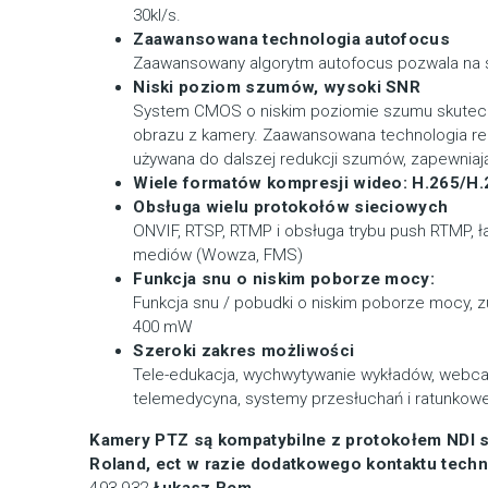
30kl/s.
Zaawansowana technologia autofocus
Zaawansowany algorytm autofocus pozwala na szy
Niski poziom szumów, wysoki SNR
System CMOS o niskim poziomie szumu skutecz
obrazu z kamery. Zaawansowana technologia red
używana do dalszej redukcji szumów, zapewniaj
Wiele formatów kompresji wideo: H.265/H.
Obsługa wielu protokołów sieciowych
ONVIF, RTSP, RTMP i obsługa trybu push RTMP, 
mediów (Wowza, FMS)
Funkcja snu o niskim poborze mocy:
Funkcja snu / pobudki o niskim poborze mocy, zuż
400 mW
Szeroki zakres możliwości
Tele-edukacja, wychwytywanie wykładów, webcas
telemedycyna, systemy przesłuchań i ratunkowe
Kamery PTZ są kompatybilne z protokołem NDI sy
Roland, ect w razie dodatkowego kontaktu tech