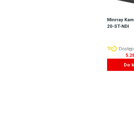
Minrray Kam
20-ST-NDI
Dostępn
5.2
Do 