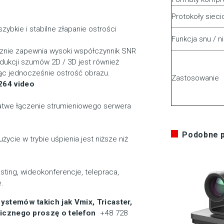
Protokoły siec
bkie i stabilne złapanie ostrości
Funkcja snu / n
nie zapewnia wysoki współczynnik SNR
ukcji szumów 2D / 3D jest również
ąc jednocześnie ostrość obrazu.
Zastosowanie
264 video
łatwe łączenie strumieniowego serwera
Podobne 
ycie w trybie uśpienia jest niższe niż
ting, wideokonferencje, telepraca,
.
stemów takich jak Vmix, Tricaster,
nicznego proszę o telefon
+48 728