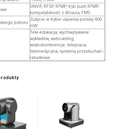
ONVIF, RTSP, RTMP, tryb push RTMP;
iowe
kompatybilność z Wowza, FMS
Zużycie w trybie uśpienia poniżej 400
iskiego poboru
mW
Tele-edukacja, wychwytywanie
wykładów, webcasting,
wideokonferencje, telepraca,
telemedycyna, systemy przesłuchań i
ratunkowe
produkty