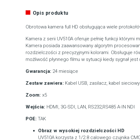
Opis produktu
Obrotowa kamera full HD obsługująca wiele protokołó
Kamera z serii UV510A oferuje pełnię funkcji którymi 
Kamera posiada zaawansowany algorytm procesowania
rozdzielczości z precyzyjnymi kolorami.
O
bsługuje rów
możliwość płynnego filmu w sytuacji kiedy sygnał jest 
Gwarancja:
24 miesiące
Zestaw zawiera:
Kabel USB, zasilacz, kabel sieciowy
Zoom:
x5
Wejścia:
HDMI, 3G-SDI, LAN, RS232,RS485 A-IN NDI
POE:
TAK
Obraz w wysokiej rozdzielczości HD
UV510A korzysta z 1/2.8 calowego czujnika CMO