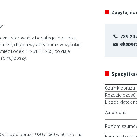
Zapytaj n
w.
789 20
można sterować z bogatego interfejsu.
eksper
 ISP, dająca wyraźny obraz w wysokiej
nież kodeki H.264 i H.265, co daje
nie najlepszy.
Specyfikac
Czujnik obrazu
Rozdzielczość
Liczba klatek 
Autofocus
Poziom szumó
S. Dając obraz 1920×1080 w 60 kl/s. lub
Formaty kompre