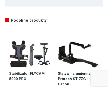
Podobne produkty
Stabilizator FLYCAM
Statyw naramienny
5000 PRO
Protech ST-7ZG1 –
Canon
Zapytaj o
Dostępny 2-7 dni
dostępność
4.772,50
zł
3.208,50
zł