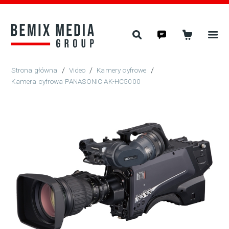
/
Video
/
Kamery cyfrowe
/
Kamera cyfrowa PANASONIC AK-HC5000