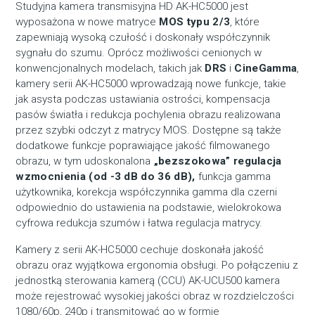
Studyjna kamera transmisyjna HD AK-HC5000 jest
wyposażona w nowe matryce
MOS typu 2/3
, które
zapewniają wysoką czułość i doskonały współczynnik
sygnału do szumu. Oprócz możliwości cenionych w
konwencjonalnych modelach, takich jak
DRS
i
CineGamma
,
kamery serii AK-HC5000 wprowadzają nowe funkcje, takie
jak asysta podczas ustawiania ostrości, kompensacja
pasów światła i redukcja pochylenia obrazu realizowana
przez szybki odczyt z matrycy MOS. Dostępne są także
dodatkowe funkcje poprawiające jakość filmowanego
obrazu, w tym udoskonalona
„bezszokowa” regulacja
wzmocnienia (od -3 dB do 36 dB),
funkcja gamma
użytkownika, korekcja współczynnika gamma dla czerni
odpowiednio do ustawienia na podstawie, wielokrokowa
cyfrowa redukcja szumów i łatwa regulacja matrycy.
Kamery z serii AK-HC5000 cechuje doskonała jakość
obrazu oraz wyjątkowa ergonomia obsługi. Po połączeniu z
jednostką sterowania kamerą (CCU) AK-UCU500 kamera
może rejestrować wysokiej jakości obraz w rozdzielczości
1080/60p, 240p i transmitować go w formie