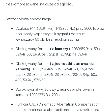
nieskompresowanej na duże odległości.
Szczegółowa specyfikacja:
Czułość F11 (59,94 Hz) i F12 (50 Hz) przy 2000 lx oraz
doskonały współczynnik sygnału do szumu
wynoszący 60 dB, bez redukcji szumu
Obsługiwany format
(z kamery)
: 1080/59,94p, 50p,
59,94i, 50i, 29,97psF, 25psF, 23,98p na 59,94i
Obsługiwany format
(z jednostki sterowania
kamerą):
1080/59,94p, 50p, 59,94i, 50i, 29,97psF,
25psF, 23,98p na 59,94i, 23,98psF, 720/59,94p, 50p,
480/59,94i, 576/50i
Szybki sygnał wyjściowy z jednostki sterowania
kamerą: 1080/239,8p, 200p
Funkcja CAC (Chromatic Aberration Compensation —
ang. kompensacja aberracji chromatycznej), która