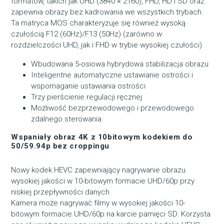
formatów, takich jak UHD (3840 × 2160), FHD, HD i SD oraz
zapewnia obrazy bez kadrowania we wszystkich trybach.
Ta matryca MOS charakteryzuje się również wysoką
czułością F12 (60Hz)/F13 (50Hz) (zarówno w
rozdzielczości UHD, jak i FHD w trybie wysokiej czułości).
Wbudowana 5-osiowa hybrydowa stabilizacja obrazu
Inteligentne automatyczne ustawianie ostrości i
wspomaganie ustawiania ostrości
Trzy pierścienie regulacji ręcznej
Możliwość bezprzewodowego i przewodowego
zdalnego sterowania
Wspaniały obraz 4K z 10bitowym kodekiem do
50/59.94p bez croppingu
Nowy kodek HEVC zapewniający nagrywanie obrazu
wysokiej jakości w 10-bitowym formacie UHD/60p przy
niskiej przepływności danych
Kamera może nagrywać filmy w wysokiej jakości 10-
bitowym formacie UHD/60p na karcie pamięci SD. Korzysta