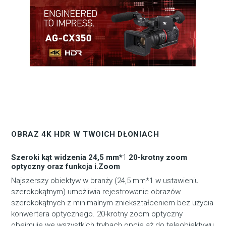
OBRAZ 4K HDR W TWOICH DŁONIACH
Szeroki kąt widzenia 24,5 mm*
1
20-krotny zoom
optyczny oraz funkcja i.Zoom
Najszerszy obiektyw w branży (24,5 mm*1 w ustawieniu
szerokokątnym) umożliwia rejestrowanie obrazów
szerokokątnych z minimalnym zniekształceniem bez użycia
konwertera optycznego. 20-krotny zoom optyczny
obejmuje we wszystkich trybach opcje aż do teleobiektywu