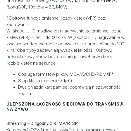
ona również z nowego wysoko wydajnego kodeka HEVC
(LongGOP, 10bitów, 4:2:0, MOV).
10-bitowa funkcja zmiennej liczby klatek (VFR) bez
kadrowania
W jakości UHD możliwe jest nagrywanie ze zmienną liczbą
klatek (VFR) — od 1 do 50 kl./s. W jakości FHD nagrywanie w
zwolnionym tempie może odbywać się z prędkością do 100
kl./s. Oba tryby zapewniają wysokiej jakości, 10bitowy,
pełnoklatkowy obraz bez croppingu nawet przy dużej
liczbie klatek na sekundę.
Obsługa formatów plików MOV/AVCHD/P2 MXF*
Stop-klatka (robienie zdjęć)
Dwa gniazda kart pamięci poprawiają niezawodność
zapisu
ULEPSZONA ŁĄCZNOŚĆ SIECIOWA DO TRANSMISJI
NA ŻYWO
Streaming HD zgodny z RTMP/RTSP
Kamery AG-CX350 można używać do transmisji na żywo z