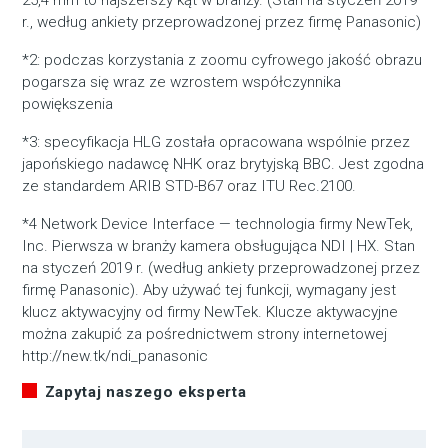
25,4 mm to najszerszy kąt w branży. (Stan na styczeń 2019
r., według ankiety przeprowadzonej przez firmę Panasonic)
*2: podczas korzystania z zoomu cyfrowego jakość obrazu
pogarsza się wraz ze wzrostem współczynnika
powiększenia
*3: specyfikacja HLG została opracowana wspólnie przez
japońskiego nadawcę NHK oraz brytyjską BBC. Jest zgodna
ze standardem ARIB STD-B67 oraz ITU Rec.2100.
*4 Network Device Interface — technologia firmy NewTek,
Inc. Pierwsza w branży kamera obsługująca NDI | HX. Stan
na styczeń 2019 r. (według ankiety przeprowadzonej przez
firmę Panasonic). Aby używać tej funkcji, wymagany jest
klucz aktywacyjny od firmy NewTek. Klucze aktywacyjne
można zakupić za pośrednictwem strony internetowej
http://new.tk/ndi_panasonic
Zapytaj naszego eksperta