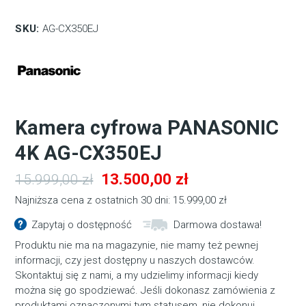
SKU:
AG-CX350EJ
Kamera cyfrowa PANASONIC
4K AG-CX350EJ
Pierwotna
Aktualna
13.500,00
zł
15.999,00
zł
cena
cena
Najniższa cena z ostatnich 30 dni:
15.999,00
zł
wynosiła:
wynosi:
Zapytaj o dostępność
Darmowa dostawa!
15.999,00 zł.
13.500,00 zł.
Produktu nie ma na magazynie, nie mamy też pewnej
informacji, czy jest dostępny u naszych dostawców.
Skontaktuj się z nami, a my udzielimy informacji kiedy
można się go spodziewać. Jeśli dokonasz zamówienia z
produktami oznaczonymi tym statusem, nie dokonuj