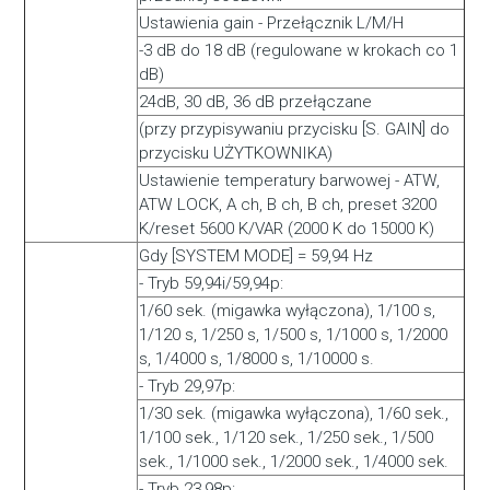
Ustawienia gain - Przełącznik L/M/H
-3 dB do 18 dB (regulowane w krokach co 1
dB)
24dB, 30 dB, 36 dB przełączane
(przy przypisywaniu przycisku [S. GAIN] do
przycisku UŻYTKOWNIKA)
Ustawienie temperatury barwowej - ATW,
ATW LOCK, A ch, B ch, B ch, preset 3200
K/reset 5600 K/VAR (2000 K do 15000 K)
Gdy [SYSTEM MODE] = 59,94 Hz
- Tryb 59,94i/59,94p:
1/60 sek. (migawka wyłączona), 1/100 s,
1/120 s, 1/250 s, 1/500 s, 1/1000 s, 1/2000
s, 1/4000 s, 1/8000 s, 1/10000 s.
- Tryb 29,97p:
1/30 sek. (migawka wyłączona), 1/60 sek.,
1/100 sek., 1/120 sek., 1/250 sek., 1/500
sek., 1/1000 sek., 1/2000 sek., 1/4000 sek.
- Tryb 23,98p: