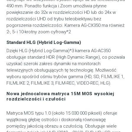
490 mm. Ponadto funkcja i.Zoom umożliwia płynne
powiększanie do 32x w rozdzielczości HD lub do 24x w
rozdzielczości UHD od trybu teleobiektywu bez
pogorszenia rozdzielczości. Kamera AG-CX350 ma również
2-, 5- i 10-krotny zoom cyfrowy*
2
Standard HLG (Hybrid Log-Gamma)
Dzięki HLG (Hybrid Log-Gamma)*
3
kamera AG-AC350
obsługuje standard HDR (High Dynamic Range), co pozwala
uzyskać szeroki zakres dynamiki na monitorach
telewizyjnych obsługujących tę technologię. Możliwość
wyboru spośród ośmiu trybów gamma (HD, SD, FILMLIKE 1,
FILMLIKE 2, FILMLIKE 3, FILM-REC, VIDEO-REC, HLG).
Nowa jednocalowa matryca 15M MOS wysokiej
rozdzielczości i czułości
Matryca MOS typu 1.0 (około 15 030 000 pikseli) oferuje
wyjątkową głębię ostrości i doskonałą równowagę
pomiędzy jakością obrazu a czułością. Obsługuje wiele