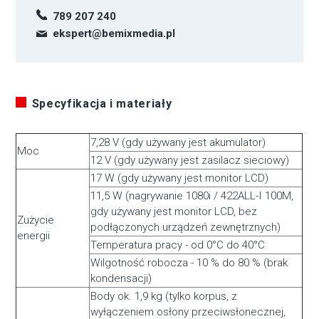
789 207 240
ekspert@bemixmedia.pl
Specyfikacja i materiały
7,28 V (gdy używany jest akumulator)
Moc
12 V (gdy używany jest zasilacz sieciowy)
17 W (gdy używany jest monitor LCD)
11,5 W (nagrywanie 1080i / 422ALL-I 100M,
gdy używany jest monitor LCD, bez
Zużycie
podłączonych urządzeń zewnętrznych)
energii
Temperatura pracy - od 0°C do 40°C
Wilgotność robocza - 10 % do 80 % (brak
kondensacji)
Body ok. 1,9 kg (tylko korpus, z
wyłączeniem osłony przeciwsłonecznej,