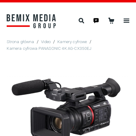
/
Video
/
Kamery cyfrowe
/
Kamera cyfrowa PANASONIC 4K AG-CX350EJ