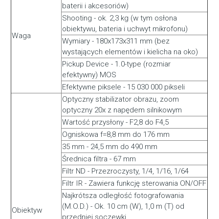
baterii i akcesoriów)
Shooting - ok. 2,3 kg (w tym osłona
obiektywu, bateria i uchwyt mikrofonu)
Waga
Wymiary - 180x173x311 mm (bez
wystających elementów i kielicha na oko)
Pickup Device - 1.0-type (rozmiar
efektywny) MOS
Efektywne piksele - 15 030 000 pikseli
Optyczny stabilizator obrazu, zoom
optyczny 20x z napędem silnikowym
Wartość przysłony - F2,8 do F4,5
Ogniskowa f=8,8 mm do 176 mm
35 mm - 24,5 mm do 490 mm
Średnica filtra - 67 mm
Filtr ND - Przezroczysty, 1/4, 1/16, 1/64
Filtr IR - Zawiera funkcję sterowania ON/OFF
Najkrótsza odległość fotografowania
(M.O.D.) - Ok. 10 cm (W), 1,0 m (T) od
Obiektyw
przedniej soczewki