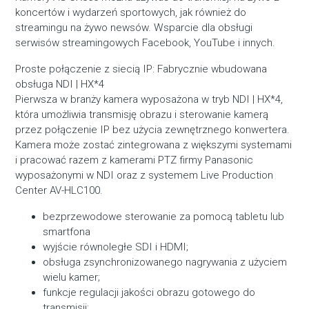
koncertów i wydarzeń sportowych, jak również do
streamingu na żywo newsów. Wsparcie dla obsługi
serwisów streamingowych Facebook, YouTube i innych.
Proste połączenie z siecią IP: Fabrycznie wbudowana
obsługa NDI | HX*
4
Pierwsza w branży kamera wyposażona w tryb NDI | HX*
4
,
która umożliwia transmisję obrazu i sterowanie kamerą
przez połączenie IP bez użycia zewnętrznego konwertera.
Kamera może zostać zintegrowana z większymi systemami
i pracować razem z kamerami PTZ firmy Panasonic
wyposażonymi w NDI oraz z systemem Live Production
Center AV-HLC100.
bezprzewodowe sterowanie za pomocą tabletu lub
smartfona
wyjście równoległe SDI i HDMI;
obsługa zsynchronizowanego nagrywania z użyciem
wielu kamer;
funkcje regulacji jakości obrazu gotowego do
transmisji;