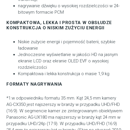
nagrywanie dźwięku o wysokiej rozdzielczości w 24-
bitowym formacie PCM
KOMPAKTOWA, LEKKA I PROSTA W OBSŁUDZE
KONSTRUKCJA O NISKIM ZUŻYCIU ENERGII
Niskie zużycie energii i pojemność baterii, szybkie
ładowanie
Jednoczesne wyświetlanie w jakości HD na jasnym
ekranie LCD oraz ekranie OLED EVF o wysokiej
rozdzielczości
Kompaktowa i lekka konstrukcja o masie 1,9 kg
FORMATY NAGRYWANIA
*1:w odpowiedniku formatu 35 mm. Kąt 24,5 mm kamery
AG-CX350 jest najszerszy w branży w przypadku UHD/FHD
(16:9). W segmencie kamer ze zintegrowanym obiektywem
Panasonic AG-UX180 ma najszerszy w branży kąt 24 mm w
przypadku UHD/24p (17:9). W przypadku UHD/FHD (16:9)