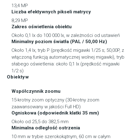
13,4 MP
Liczba efektywnych pikseli matrycy
8,29 MP
Zakres oświetlenia obiektu
Około 0,1 lx do 100 000 lx, w zależności od ustawień
Minimalny poziom światła (PAL / 50,00 Hz)
Około 1,4 lx, tryb P (prędkość migawki 1/25 s; 50,00P, z
włączoną funkcją automatycznej wolnej migawki), tryb
słabego oświetlenia: około 0,1 lx (prędkość migawki
1/2 s)
Obiektyw
Współczynnik zoomu
15-krotny zoom optyczny (30-krotny zoom
zaawansowany w jakości Full HD)
Ogniskowa (odpowiednik klatki 35 mm)
Około od 25,5 do 382,5 mm
Minimalna odległość ostrzenia
10 mm w trybie szerokokątnym, 60 cm w całym