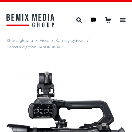
/
Video
/
Kamery cyfrowe
/
Kamera cyfrowa CANON XF405