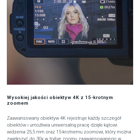
Wysokiej jakości obiektyw 4K z 15-krotnym
zoomem
Zaawansowany obiektyw 4K rejestruje każdy szczegół
obiektów i umożliwia uniwersalną pracę dzięki kątowi
widzenia 25,5 mm oraz 15-krotnemu zoomowi, który można
zwiększyć do 30x w trybie zoomu zaawansowanego w