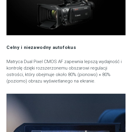
Celny i niezawodny autofokus
Matryca Dual Pixel CMOS AF zapewnia lepszą wydajność i
kontrolę dzięki rozszerzonemu obszarowi regulacji
ostrości, który obejmuje około 80% (pionowo) × 80%
(poziomo) obrazu wyświetlanego na ekranie.