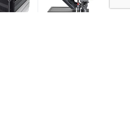
ForwardTS-IP (
Prompter PROMPTER
D-SDI)
PEOPLE PRO FS 17
 dostępność
Dostępny 2-7 dni
330,20
zł
12.034,75
zł
Do koszyka