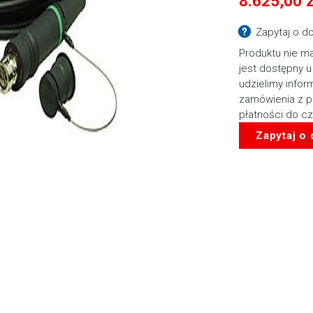
8.625,00
z
Zapytaj o d
Produktu nie ma
jest dostępny u
udzielimy infor
zamówienia z p
płatności do c
Zapytaj o