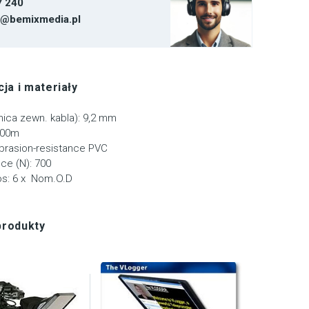
7 240
t@bemixmedia.pl
ja i materiały
ica zewn. kabla): 9,2 mm
100m
Abrasion-resistance PVC
ce (N): 700
os: 6 x Nom.O.D
produkty