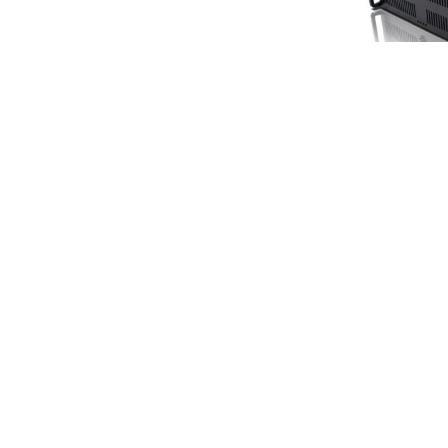
Mirad HD – 
AVC-HD + H
Zapytaj o
67.