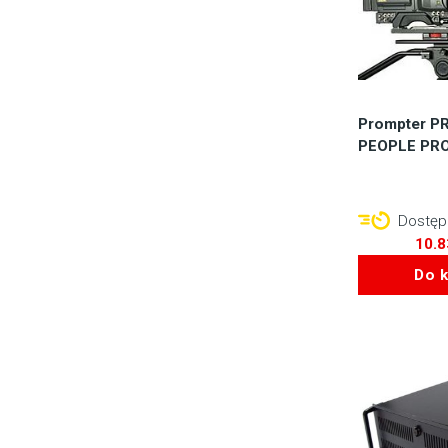
Prompter 
PEOPLE PRO
Dostępn
10.
Do 