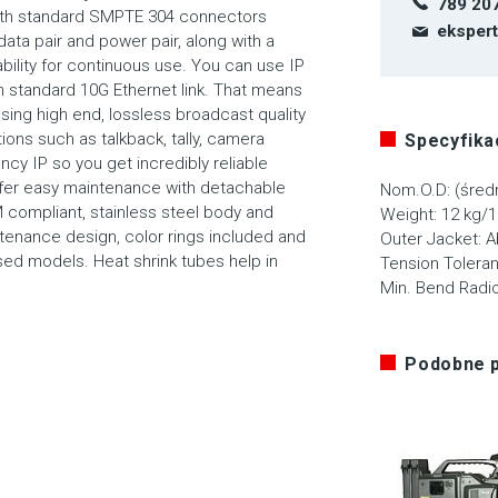
789 20
with standard SMPTE 304 connectors
eksper
data pair and power pair, along with a
bility for continuous use. You can use IP
 standard 10G Ethernet link. That means
using high end, lossless broadcast quality
ions such as talkback, tally, camera
Specyfikac
ncy IP so you get incredibly reliable
fer easy maintenance with detachable
Nom.O.D: (średn
 compliant, stainless steel body and
Weight: 12 kg/
ntenance design, color rings included and
Outer Jacket: 
sed models. Heat shrink tubes help in
Tension Toleran
Min. Bend Radi
Podobne 