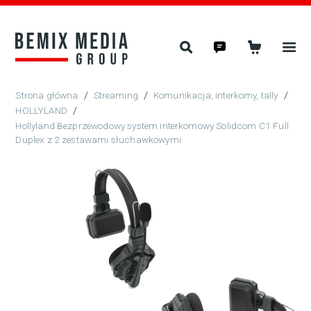
/
Streaming
/
Komunikacja, interkomy, tally
/
HOLLYLAND
/
Hollyland Bezprzewodowy system interkomowy Solidcom C1 Full
Duplex z 2 zestawami słuchawkowymi