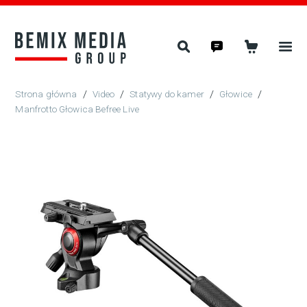
/
Video
/
Statywy do kamer
/
Głowice
/
Manfrotto Głowica Befree Live