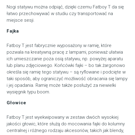
Nogi statywu można odpiąć, dzięki czemu Fatboy T da się
łatwo przechowywać w studiu czy transportować na
miejsce sesji.
Fajka
Fatboy T jest fabrycznie wyposażony w ramię, które
pozwala na kreatywną pracę z lampami, ponieważ ułatwia
ich umieszczanie poza osią statywu, np. powyżej aparatu
lub planu zdjęciowego. Końcówki fajki – bo tak żargonowo
określa się ramię tego statywu – są ryflowane i podcięte w
taki sposób, aby ograniczyć możliwość obracania się lampy
i jej opadania. Ramię może także posłużyć za niewielki
wysięgnik typu boom.
Głowice
Fatboy T jest wyekwipowany w zestaw dwóch wysokiej
jakości głowic, które służą do mocowania fajki do kolumny
centralnej i różnego rodzaju akcesoriów, takich jak blendy,