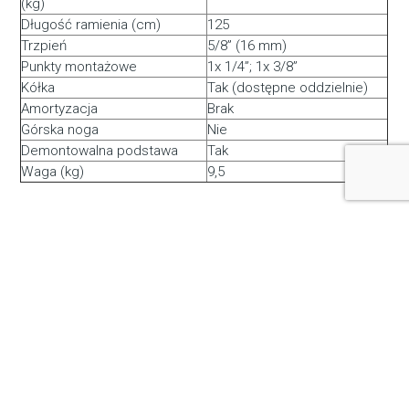
(kg)
Długość ramienia (cm)
125
Trzpień
5/8” (16 mm)
Punkty montażowe
1x 1/4”; 1x 3/8”
Kółka
Tak (dostępne oddzielnie)
Amortyzacja
Brak
Górska noga
Nie
Demontowalna podstawa
Tak
Waga (kg)
9,5
Podobne produkty