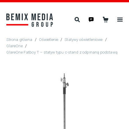
/
Oświetlenie
/
Statywy oświetleniowe
/
GlareOne
/
GlareOne Fatboy T – statyw typu c-stand z odpinaną podstawą