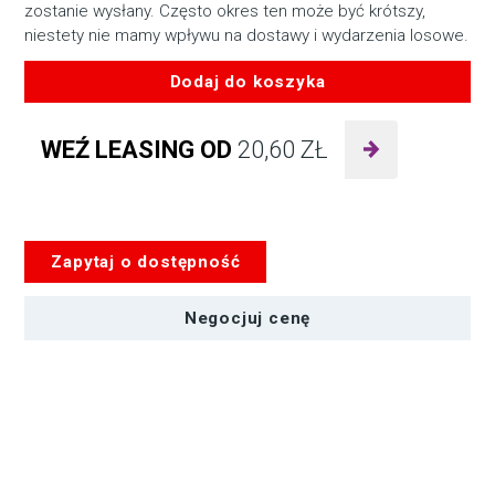
zostanie wysłany. Często okres ten może być krótszy,
niestety nie mamy wpływu na dostawy i wydarzenia losowe.
Dodaj do koszyka
ilość
GlareOne
WEŹ LEASING OD
20,60
ZŁ
Fatboy
T
-
statyw
typu
Zapytaj o dostępność
c-
stand
Negocjuj cenę
z
odpinaną
podstawą