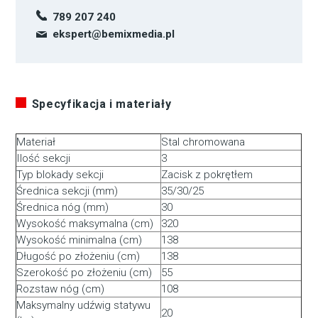
789 207 240
ekspert@bemixmedia.pl
Specyfikacja i materiały
Materiał
Stal chromowana
Ilość sekcji
3
Typ blokady sekcji
Zacisk z pokrętłem
Średnica sekcji (mm)
35/30/25
Średnica nóg (mm)
30
Wysokość maksymalna (cm)
320
Wysokość minimalna (cm)
138
Długość po złożeniu (cm)
138
Szerokość po złożeniu (cm)
55
Rozstaw nóg (cm)
108
Maksymalny udźwig statywu
20