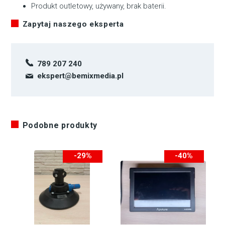
Produkt outletowy, używany, brak baterii.
Zapytaj naszego eksperta
789 207 240
ekspert@bemixmedia.pl
Podobne produkty
-29%
-40%
-105zł
-800zł