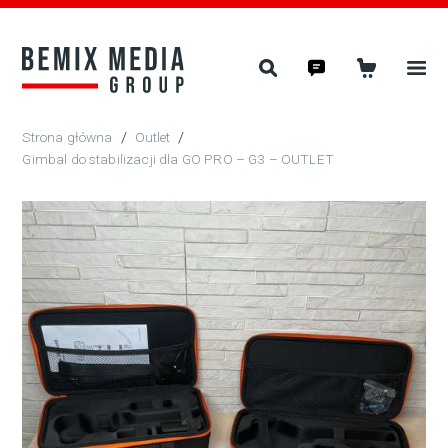
/
Outlet
/
Gimbal do stabilizacji dla GO PRO – G3 – OUTLET