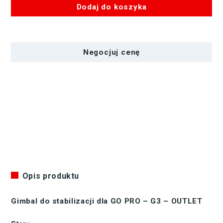
Dodaj do koszyka
ilość
Gimbal
do
Negocjuj cenę
stabilizacji
dla
GO
PRO
-
G3
-
OUTLET
Opis produktu
Gimbal do stabilizacji dla GO PRO – G3 – OUTLET