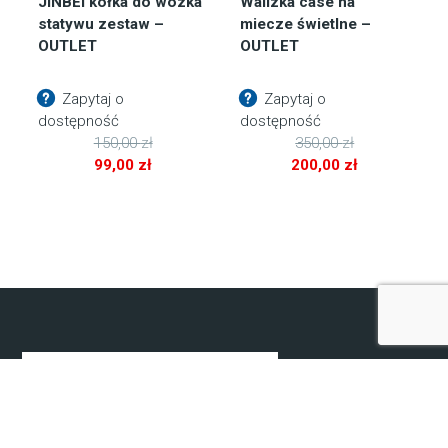
JINBEI kółka do wózka
Walizka case na
statywu zestaw –
miecze świetlne –
OUTLET
OUTLET
Zapytaj o
Zapytaj o
dostępność
dostępność
150,00
zł
350,00
zł
Pierwotna
Pierwotna
99,00
zł
200,00
zł
cena
Aktualna
cena
Aktualna
wynosiła:
cena
wynosiła:
cena
150,00 zł.
wynosi:
350,00 zł.
wynosi:
99,00 zł.
200,00 zł.