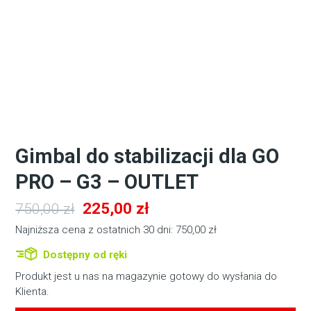
Gimbal do stabilizacji dla GO
PRO – G3 – OUTLET
Pierwotna
Aktualna
225,00
zł
750,00
zł
cena
cena
Najniższa cena z ostatnich 30 dni:
750,00
zł
wynosiła:
wynosi:
Dostępny od ręki
750,00 zł.
225,00 zł.
Produkt jest u nas na magazynie gotowy do wysłania do
Klienta.