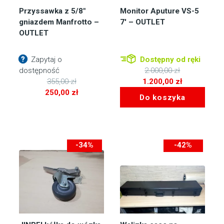
Przyssawka z 5/8″
Monitor Aputure VS-5
gniazdem Manfrotto –
7′ – OUTLET
OUTLET
Zapytaj o
Dostępny od ręki
dostępność
2.000,00
zł
Pierwotna
355,00
zł
1.200,00
zł
Pierwotna
cena
Aktualna
250,00
zł
Do koszyka
cena
Aktualna
wynosiła:
cena
wynosiła:
cena
2.000,00 zł.
wynosi:
355,00 zł.
wynosi:
1.200,00 zł.
250,00 zł.
-34%
-42%
-51zł
-150zł