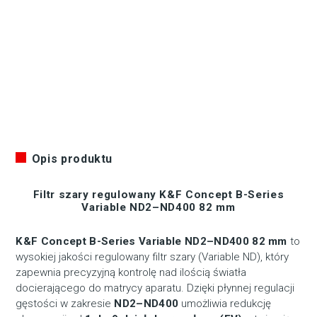
series
Variable
ND2-
400
82mm
Opis produktu
Filtr szary regulowany K&F Concept B-Series
Variable ND2–ND400 82 mm
K&F Concept B-Series Variable ND2–ND400 82 mm
to
wysokiej jakości regulowany filtr szary (Variable ND), który
zapewnia precyzyjną kontrolę nad ilością światła
docierającego do matrycy aparatu. Dzięki płynnej regulacji
gęstości w zakresie
ND2–ND400
umożliwia redukcję