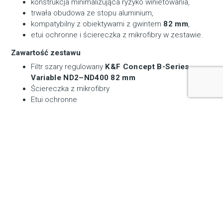
konstrukcja minimalizująca ryzyko winietowania,
trwała obudowa ze stopu aluminium,
kompatybilny z obiektywami z gwintem
82 mm
,
etui ochronne i ściereczka z mikrofibry w zestawie.
Zawartość zestawu
Filtr szary regulowany
K&F Concept B-Series
Variable ND2–ND400 82 mm
Ściereczka z mikrofibry
Etui ochronne
Zapytaj naszego eksperta
789 207 240
ekspert@bemixmedia.pl
Specyfikacja i materiały