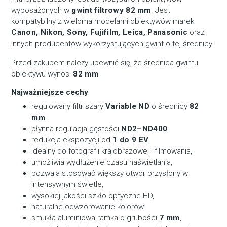
wyposażonych w
gwint filtrowy 82 mm
. Jest
kompatybilny z wieloma modelami obiektywów marek
Canon, Nikon, Sony, Fujifilm, Leica, Panasonic
oraz
innych producentów wykorzystujących gwint o tej średnicy.
Przed zakupem należy upewnić się, że średnica gwintu
obiektywu wynosi
82 mm
.
Najważniejsze cechy
regulowany filtr szary
Variable ND
o średnicy
82
mm
,
płynna regulacja gęstości
ND2–ND400
,
redukcja ekspozycji od
1 do 9 EV
,
idealny do fotografii krajobrazowej i filmowania,
umożliwia wydłużenie czasu naświetlania,
pozwala stosować większy otwór przysłony w
intensywnym świetle,
wysokiej jakości szkło optyczne HD,
naturalne odwzorowanie kolorów,
smukła aluminiowa ramka o grubości
7 mm
,