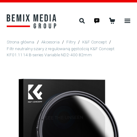
/
Akcesoria
/
Filtry
/
K&F Concept
/
Filtr neutralny szary z regulowaną gęstością K&F Concept
KF01.1114 B-series Variable ND2-400 82mm