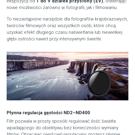
ekspozycji od
1 do 9 działek przysłony (EV)
, otwierając
nowe możliwości zarówno w fotografii, jak i filmowaniu.
To niezastąpione narzędzie dla fotografów krajobrazowych,
twórców filmowych oraz wszystkich osób, które chcą
uzyskać efekt długiego czasu naświetlania lub niewielkiej
głębi ostrości nawet przy intensywnym świetle.
Płynna regulacja gęstości ND2–ND400
Filtr pozwala w prosty sposób regulować ilość światła
wpadającego do obiektywu bez konieczności wymiany
filtrów. Obracając pierścień regulacyjny, możesz płynnie