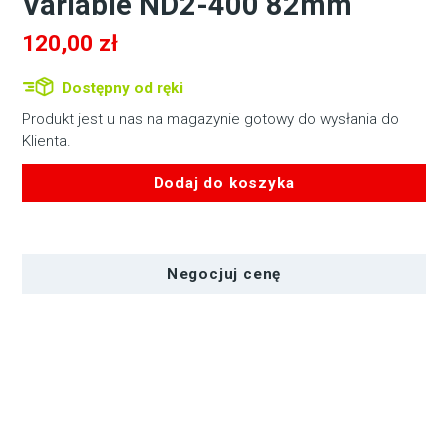
Variable ND2-400 82mm
120,00
zł
Dostępny od ręki
Produkt jest u nas na magazynie gotowy do wysłania do
Klienta.
Dodaj do koszyka
ilość
Filtr
neutralny
Negocjuj cenę
szary
z
regulowaną
gęstością
K&F
Concept
KF01.1114
B-