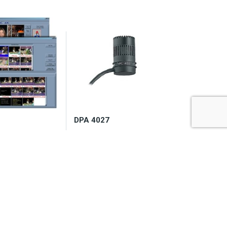
DPA 4027
y 2-7 dni
Zapytaj o dostępność
12,50
zł
7.072,50
zł
koszyka