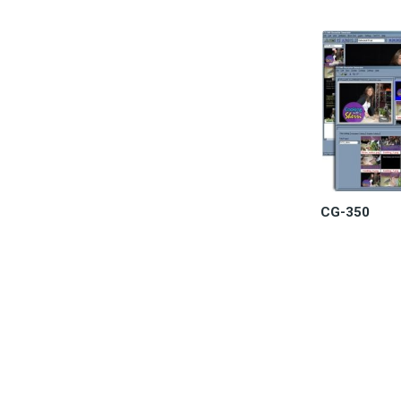
CG-350
Dostępn
8.9
Do 