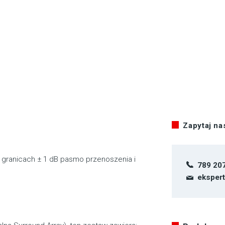
Zapytaj n
w granicach ± 1 dB pasmo przenoszenia i
789 20
eksper