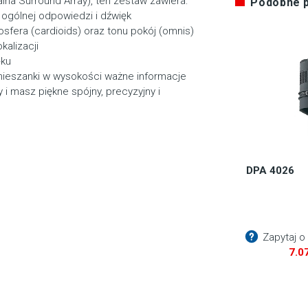
na Surround Array), ten zestaw zawiera:
Podobne 
 ogólnej odpowiedzi i dźwięk
fera (cardioids) oraz tonu pokój (omnis)
kalizacji
ęku
mieszanki w wysokości ważne informacje
i masz piękne spójny, precyzyjny i
DPA 4026
Zapytaj o
7.0