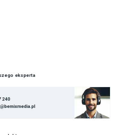
aszego eksperta
7 240
t@bemixmedia.pl