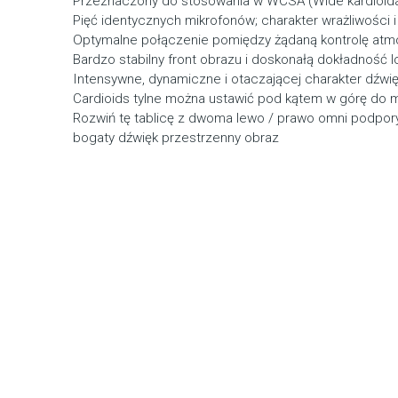
Przeznaczony do stosowania w WCSA (Wide kardioidal
Pięć identycznych mikrofonów; charakter wrażliwości i
Optymalne połączenie pomiędzy żądaną kontrolę atmos
Bardzo stabilny front obrazu i doskonałą dokładność lo
Intensywne, dynamiczne i otaczającej charakter dźwi
Cardioids tylne można ustawić pod kątem w górę do 
Rozwiń tę tablicę z dwoma lewo / prawo omni podpory 
bogaty dźwięk przestrzenny obraz