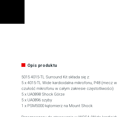
Opis produktu
5015 4015-TL Surround Kit składa się z:
5 x 4015-TL Wide kardioidalna mikrofonu, P48 (mecz 
czułość mikrofonu w całym zakresie częstotliwości)
5 x UA0898 Shock Górze
5 x UA0896 szyby
1 x PSM5000 kątomierz na Mount Shock