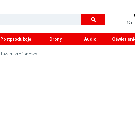
Stu
Postprodukcja
Drony
Audio
Oświetleni
staw mikrofonowy