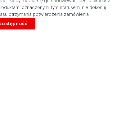
macji kiedy można się go spodziewać. Jeśli dokonasz
roduktami oznaczonymi tym statusem, nie dokonuj
zasu otrzymania potwierdzenia zamówienia.
 dostępność