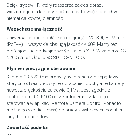
Dzięki trybowi IR, który rozszerza zakres obrazu
widzialnego dla kamery, można rejestrować materiał w
niemal całkowitej ciemności.
Wszechstronna łączność
Uniwersalne opcje połączeń obejmują: 12G-SDI, HDMI i IP
(PoE++) – wszystkie obsługą jakość 4K 60P. Mamy też
profesjonalne podwójne wejścia audio XLR. W kamerze CR-
N700 są też złącza 3G-SDI i GEN-LOCK.
Płynne i precyzyjne sterowanie
Kamera CR-N700 ma precyzyjny mechanizm napędowy,
który umożliwia precyzyjne obracanie i pochylanie kamery
nawet z prędkością zaledwie 0,1°/s. Jest zgodna z
kontrolerem RC-IP100 oraz kontrolerami zdalnego
sterowania w aplikacji Remote Camera Control. Ponadto
można go skonfigurować do pracy z wybranymi modułami
innych producentów.
Zawartość pudełka