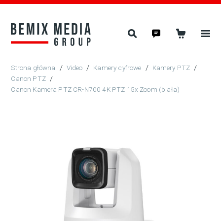
/
Video
/
Kamery cyfrowe
/
Kamery PTZ
/
Canon PTZ
/
Canon Kamera PTZ CR-N700 4K PTZ 15x Zoom (biała)