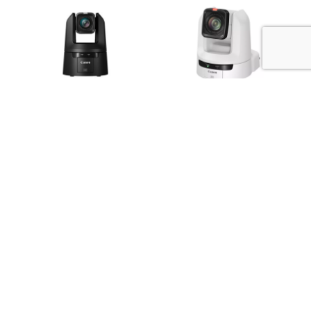
Canon Kamera PTZ
CANON CR-N300
CR-N500 PTZ czarna
Kamera PTZ
dostawa 24h
Dostępny od ręki
Dostępny 2-7 dni
23.999,00
zł
13.199,00
zł
Do koszyka
Do koszyka