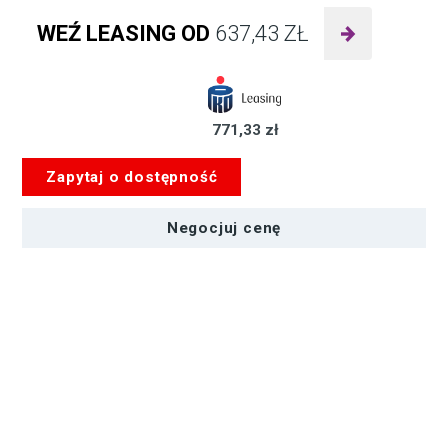
ilość
Canon
WEŹ LEASING OD
637,43
ZŁ
Kamera
PTZ
CR-
N700
771,33 zł
4K
PTZ
Zapytaj o dostępność
15x
Zoom
(biała)
Negocjuj cenę