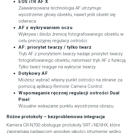
EOS iTR AF X
Zaawansowana technologia AF utrzymuje
wyostrzenie głowy obiektu, nawet jeśli obiekt się
odwraca.
AF z wykrywaniem oczu
Wykrywa i śledzi źrenicę fotografowanego obiektu w
celu precyzyjnej regulacji ostrości.
AF: priorytet twarzy / tylko twarz
Tryb AF z priorytetem twarzy nadaje priorytet twarzy
fotografowanego obiektu, natomiast tryb AF z funkcją
Tylko twarz reaguje na wykrycie twarzy.
Dotykowy AF
Możesz wybrać własny punkt ostrości na ekranie za
pomocą aplikacji Remote Camera Control.
Wspomaganie ręcznej regulacji ostrości Dual
Pixel
Wizualne wskazanie punktu wyostrzenia obrazu.
Różne protokoły – bezproblemowa integracja
Kamera CR-N700 obsługuje protokoły SRT i NDI|HX, które
zapewniają nadawcom wysokiej jakości strumienie wideo.