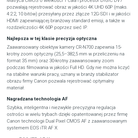
Matryca CMOS o wielkości 1 cala i procesor DIGIC DV7
pozwalają rejestrować obraz w jakości 4K UHD 60P (maks.
4:2:2, 10 bitów) przesyłany przez złącze 12G-SDI i w jakości
HDMI zapewniającej branżowy standard emisji, a także w
rozdzielczości 4K 60P poprzez sieć IP.
Najlepsza w tej klasie precyzja optyczna
Zaawansowany obiektyw kamery CR-N700 zapewnia 15-
krotny zoom optyczny (25,5–382,5 mm w przeliczeniu na
format 35 mm) oraz 30-krotny zaawansowany zoom
podczas filmowania w jakości Full HD. Gdy nie można liczyć
na stabilne warunki pracy, uznany w branży stabilizator
obrazu firmy Canon pozwala rejestrować optymalny
materiał.
Nagradzana technologia AF
Szybka, inteligentna i niezwykle precyzyjna regulacja
ostrości w wielu trybach dzięki opatentowanej przez firmę
Canon technologii Dual Pixel CMOS AF z zaawansowanym
systemem EOS iTR AF X.