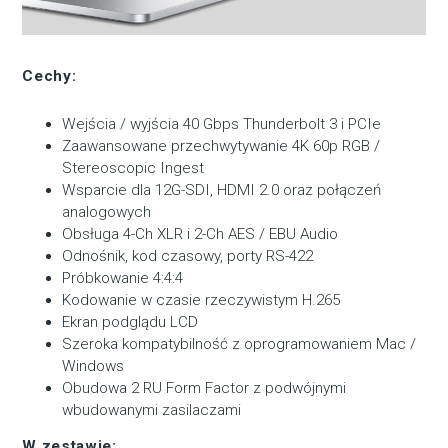
Cechy:
Wejścia / wyjścia 40 Gbps Thunderbolt 3 i PCIe
Zaawansowane przechwytywanie 4K 60p RGB /
Stereoscopic Ingest
Wsparcie dla 12G-SDI, HDMI 2.0 oraz połączeń
analogowych
Obsługa 4-Ch XLR i 2-Ch AES / EBU Audio
Odnośnik, kod czasowy, porty RS-422
Próbkowanie 4:4:4
Kodowanie w czasie rzeczywistym H.265
Ekran podglądu LCD
Szeroka kompatybilność z oprogramowaniem Mac /
Windows
Obudowa 2 RU Form Factor z podwójnymi
wbudowanymi zasilaczami
W zestawie: