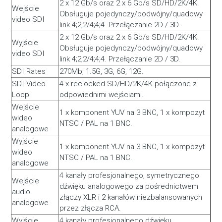
2 x 12 Gb/s oraz 2 x 6 Gb/s SD/HD/2K/4K.
Wejście
Obsługuje pojedynczy/podwójny/quadowy
video SDI
link 4;2;2/4;4;4. Przełączanie 2D / 3D.
2 x 12 Gb/s oraz 2 x 6 Gb/s SD/HD/2K/4K.
Wyjście
Obsługuje pojedynczy/podwójny/quadowy
video SDI
link 4;2;2/4;4;4. Przełączanie 2D / 3D.
SDI Rates
270Mb, 1.5G, 3G, 6G, 12G.
SDI Video
4 x reclocked SD/HD/2K/4K połączone z
Loop
odpowiednimi wejściami.
Wejście
1 x komponent YUV na 3 BNC, 1 x kompozyt
wideo
NTSC / PAL na 1 BNC.
analogowe
Wyjście
1 x komponent YUV na 3 BNC, 1 x kompozyt
wideo
NTSC / PAL na 1 BNC.
analogowe
4 kanały profesjonalnego, symetrycznego
Wejście
dźwięku analogowego za pośrednictwem
audio
złączy XLR i 2 kanałów niezbalansowanych
analogowe
przez złącza RCA.
Wyjście
4 kanały profesjonalnego dźwięku