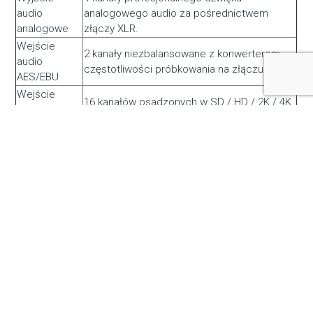
audio
analogowego audio za pośrednictwem
analogowe
złączy XLR.
Wejście
2 kanały niezbalansowane z konwerterem
audio
częstotliwości próbkowania na złączu BNC.
AES/EBU
Wejście
16 kanałów osadzonych w SD / HD / 2K / 4K.
audio SDI
Wyjście
16 kanałów osadzonych w SD / HD / 2K / 4K.
audio SDI
Wejście
Złącze HDMI 2.0 typu A z obsługą 2160p60
wideo HDMI
Wyjście
Złącze HDMI 2.0 typu A z obsługą 2160p60
wideo HDMI
Wejście
8 kanałów osadzonych w SD / HD / 4K
audio HDMI
Wyjście
8 kanałów osadzonych w SD / HD / 4K
audio HDMI
Wejście mikrofonowe 1 x 48 V przez złącze
Wejście
XLR. Zasilanie Phantom Power przełączane