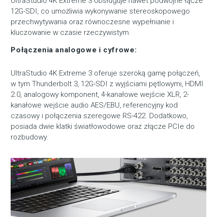
UltraStudio 4K Extreme 3 obsługuje nawet podwójne łącze
12G-SDI, co umożliwia wykonywanie stereoskopowego
przechwytywania oraz równoczesne wypełnianie i
kluczowanie w czasie rzeczywistym.
Połączenia analogowe i cyfrowe:
UltraStudio 4K Extreme 3 oferuje szeroką gamę połączeń,
w tym Thunderbolt 3, 12G-SDI z wyjściami pętlowymi, HDMI
2.0, analogowy komponent, 4-kanałowe wejście XLR, 2-
kanałowe wejście audio AES/EBU, referencyjny kod
czasowy i połączenia szeregowe RS-422. Dodatkowo,
posiada dwie klatki światłowodowe oraz złącze PCIe do
rozbudowy.