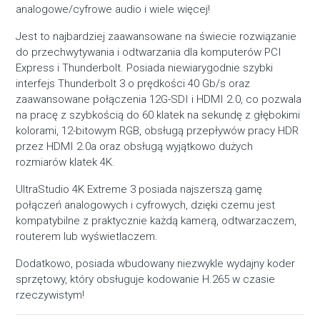
analogowe/cyfrowe audio i wiele więcej!
Jest to najbardziej zaawansowane na świecie rozwiązanie
do przechwytywania i odtwarzania dla komputerów PCI
Express i Thunderbolt. Posiada niewiarygodnie szybki
interfejs Thunderbolt 3 o prędkości 40 Gb/s oraz
zaawansowane połączenia 12G-SDI i HDMI 2.0, co pozwala
na pracę z szybkością do 60 klatek na sekundę z głębokimi
kolorami, 12-bitowym RGB, obsługą przepływów pracy HDR
przez HDMI 2.0a oraz obsługą wyjątkowo dużych
rozmiarów klatek 4K.
UltraStudio 4K Extreme 3 posiada najszerszą gamę
połączeń analogowych i cyfrowych, dzięki czemu jest
kompatybilne z praktycznie każdą kamerą, odtwarzaczem,
routerem lub wyświetlaczem.
Dodatkowo, posiada wbudowany niezwykle wydajny koder
sprzętowy, który obsługuje kodowanie H.265 w czasie
rzeczywistym!