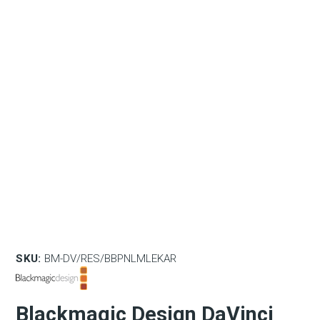
SKU:
BM-DV/RES/BBPNLMLEKAR
Blackmagic Design DaVinci