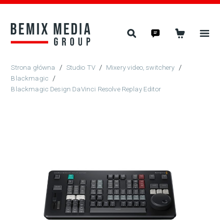
/
Studio TV
/
Mixery video, switchery
/
Blackmagic
/
Blackmagic Design DaVinci Resolve Replay Editor