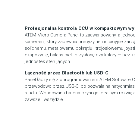
Profesjonalna kontrola CCU w kompaktowym wy
ATEM Micro Camera Panel to zaawansowany, a jednoc
kamerami, który zapewnia precyzyjne i intuicyjne zarz
solidnemu, metalowemu pokrętłu i trójosiowemu joys
ekspozycję, balans bieli, przysłonę czy kolory — bez 
jednostek sterujących.
Łączność przez Bluetooth lub USB-C
Panel łączy się z oprogramowaniem ATEM Software Co
przewodowo przez USB-C, co pozwala na natychmiasto
studiu. Wbudowana bateria czyni go idealnym rozwią
zawsze i wszędzie.