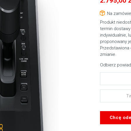
2.795,00
z
Na zamówie
Produkt niedos
termin dostawy 
indywidualnie, l
proponowany je
Przedstawiona 
zmianie.
Odbierz powiad
Chcę ode