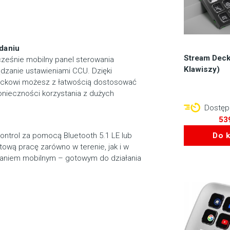
daniu
Stream Deck
ześnie mobilny panel sterowania
Klawiszy)
ądzanie ustawieniami CCU. Dzięki
tickowi możesz z łatwością dostosować
konieczności korzystania z dużych
Dostępn
53
ntrol za pomocą Bluetooth 5.1 LE lub
Do 
wą pracę zarówno w terenie, jak i w
zaniem mobilnym – gotowym do działania