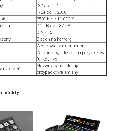
ny
f32 do f1.2
1/24 do 1/2000
bieli
2500 K do 10 000 K
ienia
-12 dB do +32 dB
0, 2, 4, 6
sceny
5 scen na kamerę
Wbudowany akumulator
Za pomocą interfejsu i przycisków
funkcyjnych
Aktywny panel blokuje
y ustawień
przypadkowe zmiany
produkty