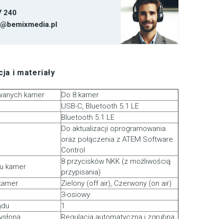
7 240
t@bemixmedia.pl
ja i materiały
iwanych kamer
Do 8 kamer
USB-C, Bluetooth 5.1 LE
Bluetooth 5.1 LE
Do aktualizacji oprogramowania
oraz połączenia z ATEM Software
Control
8 przycisków NKK (z możliwością
ru kamer
przypisania)
 kamer
Zielony (off air), Czerwony (on air)
3-osiowy
ądu
1
ysłoną
Regulacja automatyczna i zgrubna