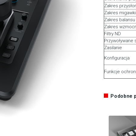
Zakres przysło
Zakres migawki
Zakres balansu 
Zakres wzmocn
Filtry ND
Przywoływane 
Zasilanie
Konfiguracja
Funkcje ochron
Podobne 