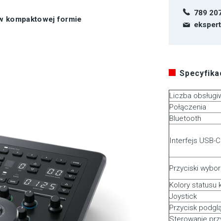
789 20
 w kompaktowej formie
eksper
Specyfikac
Liczba obsług
Połączenia
Bluetooth
Interfejs USB-C
Przyciski wybo
Kolory statusu
Joystick
Przycisk podgl
Sterowanie prz