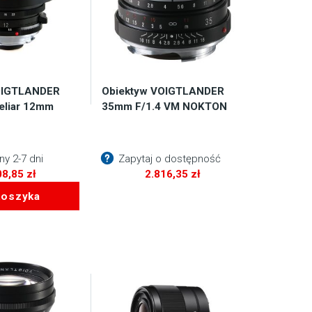
OIGTLANDER
Obiektyw VOIGTLANDER
Heliar 12mm
35mm F/1.4 VM NOKTON
y 2-7 dni
Zapytaj o dostępność
08,85
zł
2.816,35
zł
koszyka