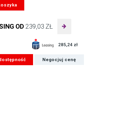
koszyka
c
SING OD
239,03
ZŁ
285,24 zł
 dostępność
Negocjuj cenę