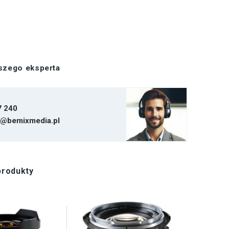
aszego eksperta
7 240
t@bemixmedia.pl
produkty