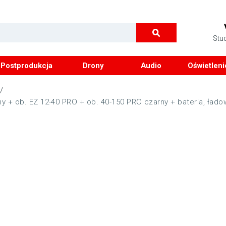
Stu
Postprodukcja
Drony
Audio
Oświetleni
/
 + ob. EZ 12-40 PRO + ob. 40-150 PRO czarny + bateria, łado