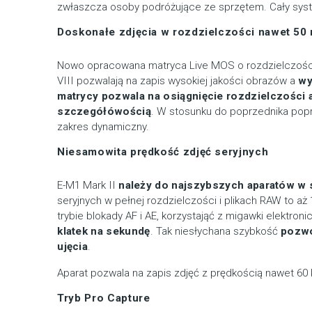
zwłaszcza osoby podróżujące ze sprzętem. Cały syst
Doskonałe zdjęcia w rozdzielczości nawet 50 
Nowo opracowana matryca Live MOS o rozdzielczości
VIII pozwalają na zapis wysokiej jakości obrazów a
wy
matrycy pozwala na osiągnięcie rozdzielczości a
szczegółówością
. W stosunku do poprzednika popr
zakres dynamiczny.
Niesamowita prędkość zdjęć seryjnych
E-M1 Mark II
należy do najszybszych aparatów w s
seryjnych w pełnej rozdzielczości i plikach RAW to a
trybie blokady AF i AE, korzystająć z migawki elektron
klatek na sekundę
. Tak niesłychana szybkość
pozwo
ujęcia
.
Aparat pozwala na zapis zdjęć z prędkością nawet 60 k
Tryb Pro Capture