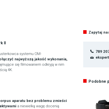
Zapytaj n
 II
789 20
zlusterkowca systemu OM-
eksper
łączyć najwyższą jakość wykonania,
ajmujące się filmowaniem odkryją w nim
ścią 4K.
Podobne 
orpus aparatu bez problemu zmieści
iektywami
a niewielką wagę docenią