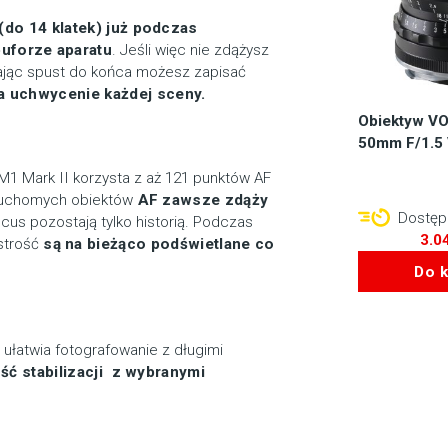
 (do 14 klatek) już podczas
buforze aparatu
. Jeśli więc nie zdążysz
ając spust do końca możesz zapisać
a uchwycenie każdej sceny.
Obiektyw V
50mm F/1.5
-M1 Mark II korzysta z aż 121 punktów AF
 ruchomych obiektów
AF zawsze zdąży
Dostępn
cus pozostają tylko historią. Podczas
3.0
ostrość
są na bieżąco podświetlane co
Do 
 ułatwia fotografowanie z długimi
ć stabilizacji z wybranymi