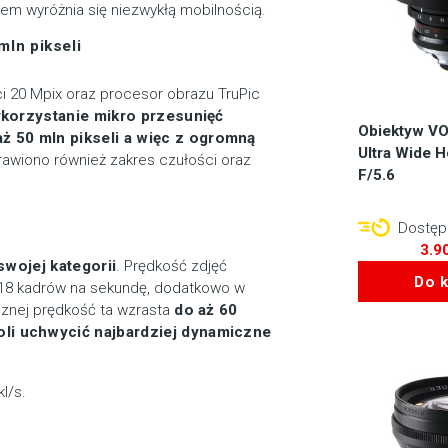
em wyróżnia się niezwykłą mobilnością.
mln pikseli
 20 Mpix oraz procesor obrazu TruPic
korzystanie mikro przesunięć
Obiektyw V
ż 50 mln pikseli a więc z ogromną
Ultra Wide 
awiono również zakres czułości oraz
F/5.6
Dostępn
3.9
wojej kategorii
. Prędkość zdjęć
Do 
ż 18 kadrów na sekundę, dodatkowo w
icznej prędkość ta wzrasta
do aż 60
li uchwycić najbardziej dynamiczne
l/s.