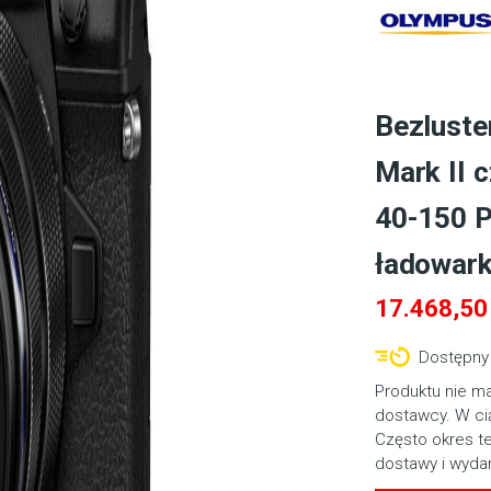
Bezlust
Mark II 
40-150 P
ładowark
17.468,5
Dostępny 
Produktu nie m
dostawcy. W cią
Często okres t
dostawy i wyda