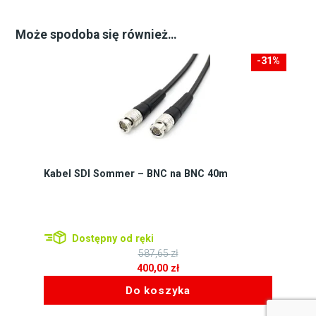
Może spodoba się również…
-31%
-187zł
Kabel SDI Sommer – BNC na BNC 40m
Dostępny od ręki
587,65
zł
Pierwotna
400,00
zł
cena
Aktualna
Do koszyka
wynosiła:
cena
587,65 zł.
wynosi: