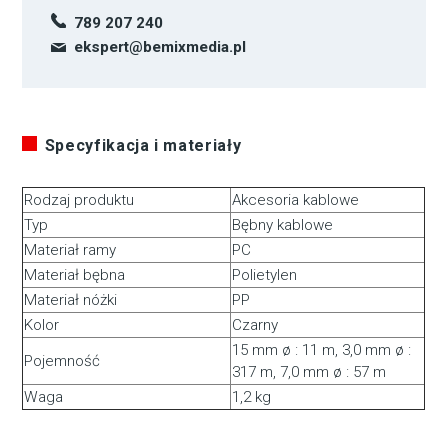
789 207 240
ekspert@bemixmedia.pl
Specyfikacja i materiały
Rodzaj produktu
Akcesoria kablowe
Typ
Bębny kablowe
Materiał ramy
PC
Materiał bębna
Polietylen
Materiał nóżki
PP
Kolor
Czarny
15 mm ø : 11 m, 3,0 mm ø :
Pojemność
317 m, 7,0 mm ø : 57 m
Waga
1,2 kg