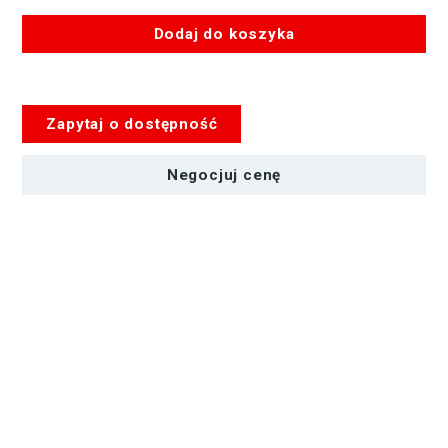
Dodaj do koszyka
ilość
Bęben
Kablowy
Zapytaj o dostępność
Adam
Hall
70224
Negocjuj cenę