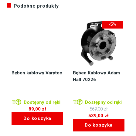
Podobne produkty
-5%
-30zł
Bęben kablowy Varytec
Bęben Kablowy Adam
Hall 70226
Dostępny od ręki
Dostępny od ręki
89,00
zł
569,00
zł
Pierwotna
539,00
zł
Do koszyka
cena
Aktualna
Do koszyka
wynosiła:
cena
569,00 zł.
wynosi: