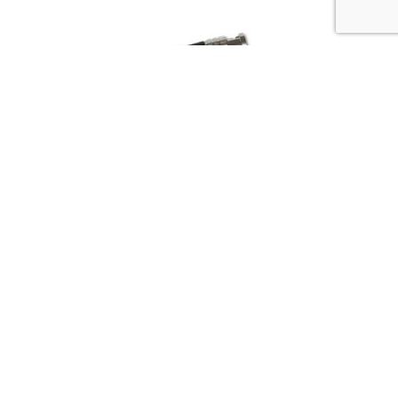
400,00 zł.
Kabel SDI Highflex HDTV – BNC na BNC – 40m
Dostępny 2-7 dni
504,85
zł
Do koszyka