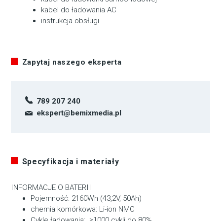
kabel do ładowania AC
instrukcja obsługi
Zapytaj naszego eksperta
789 207 240
ekspert@bemixmedia.pl
Specyfikacja i materiały
INFORMACJE O BATERII
Pojemność: 2160Wh (43,2V, 50Ah)
chemia komórkowa: Li-ion NMC
Cykle ładowania:
≥1000 cykli do 80%