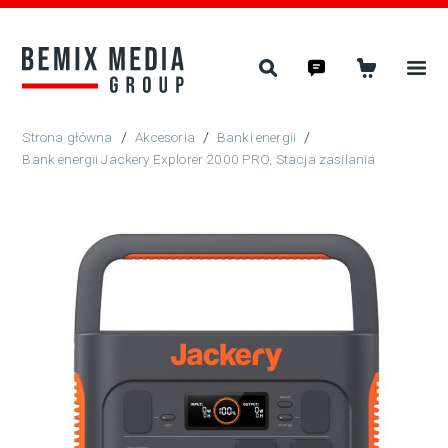
/
Akcesoria
/
Banki energii
/
Bank energii Jackery Explorer 2000 PRO, Stacja zasilania