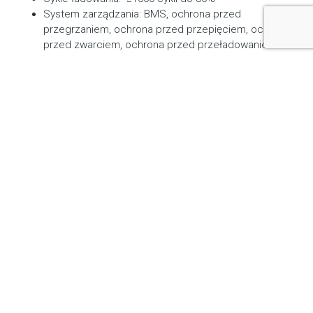
System zarządzania: BMS, ochrona przed
przegrzaniem, ochrona przed przepięciem, ochrona
przed zwarciem, ochrona przed przeładowaniem
PORTY
Wyjście AC (x2): 230V, 2200W (szczyt 4400W)
Wyjście USB-A (x2): Szybkie ładowanie 3.0, 18W
(maks. 5-6V, 3A / 6-9V, 2A / 9-12V, 1,5A)
Wyjście USB-C (x2): 100W maks., 5V, 9V, 12V, 15V, 3A /
20V, 5A
Wyjście samochodowe (x1): 12V, 10A
Wejście AC: 230V, 50Hz, maks.10A
Wejście prądu stałego: maks.11 V - 17,5 V, 8 A ,
podwójna maks. 8 A
17,5V – 60V, 12A, podwójna maks. 24A/1400W
CZAS ŁADOWANIA
Zasilacz sieciowy: około 2 godzin
Zasilacz samochodowy 12V: około 24 godzin
6 paneli słonecznych SolarSaga 200W: około 2,5
godziny