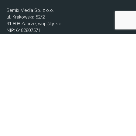
Bemix Media Sp. z o.o.
ul. Krakowska 52/2
41-808 Zabrze, woj. śląskie
NIP: 6482807571
REGON: 52078720400000
KRS: 0000942679
© 2021-2025 Bemix Media
Informacje
O nas
Regulamin
Ochrona Danych Osobowych
Kontakt
Producenci
Pomoc
Poradnik kupującego