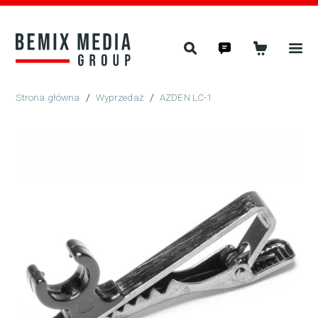
/
Wyprzedaż
/
AZDEN LC-1