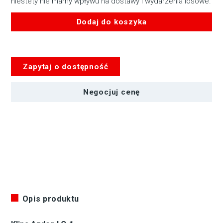
niestety nie mamy wpływu na dostawy i wydarzenia losowe.
Dodaj do koszyka
ilość
AZDEN
LC-
Zapytaj o dostępność
1
Negocjuj cenę
Opis produktu