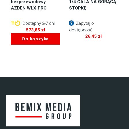
bezprzewodowy
1/4 CALA NA GORĄCĄ
AZDEN WLX-PRO
STOPKĘ
Dostępny 2-7 dni
Zapytaj o
573,85
zł
dostępność
26,45
zł
Do koszyka