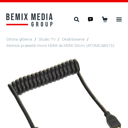
/
Studio TV
/
Okablowanie
/
Atomos przewód micro HDMI do HDMI 30cm (ATOMCAB015)