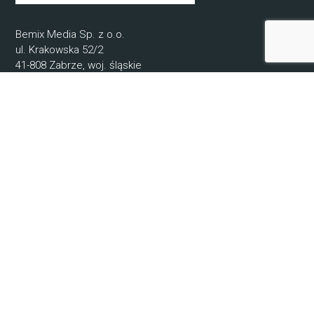
Bemix Media Sp. z o.o.
ul. Krakowska 52/2
41-808 Zabrze, woj. śląskie
NIP: 6482807571
REGON: 52078720400000
KRS: 0000942679
© 2021-2025 Bemix Media
Informacje
O nas
Regulamin
Ochrona Danych Osobowych
Kontakt
Producenci
Pomoc