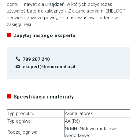
domu – nawet dla urządzeń, w których dotychczas
używałeś baterii alkalicznych. Z akumulatorkami ENELOOP
będziesz zawsze pewny, że masz właściwe baterie w
zasięgu ręki.
Zapytaj naszego eksperta
789 207 240
ekspert@bemixmedia.pl
Specyfikacja i materiały
Typ produktu
Akumulatorek
Typ ogniwa
AA (R6)
Ni-MH (Niklowo-metalowo-
Rodzaj ogniwa
wodorkowe)