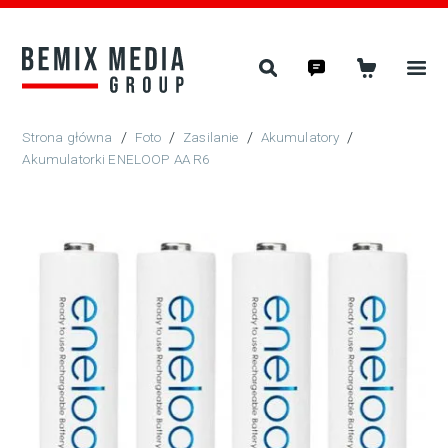
/
Foto
/
Zasilanie
/
Akumulatory
/
Akumulatorki ENELOOP AA R6