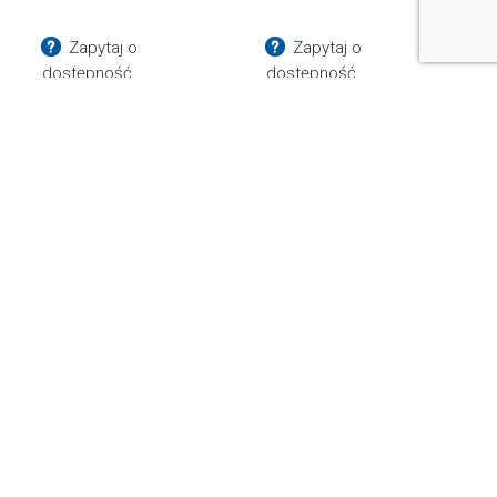
Zapytaj o
Zapytaj o
dostępność
dostępność
1.838,85
zł
286,35
zł
Bemix Media Sp. z o.o.
ul. Krakowska 52/2