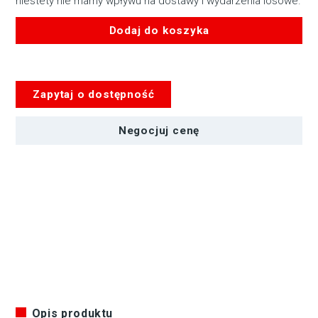
niestety nie mamy wpływu na dostawy i wydarzenia losowe.
Dodaj do koszyka
ilość
Akumulatorki
ENELOOP
Zapytaj o dostępność
AA
R6
Negocjuj cenę
Opis produktu