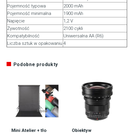
Pojemność typowa
2000 mAh
Pojemność minimalna
1900 mAh
Napięcie
1,2 V
Żywotność
2100 cykli
Kompatybilność
Uniwersalna AA (R6)
Liczba sztuk w opakowaniu
4
Podobne produkty
Mini Atelier + tło
Obiektyw