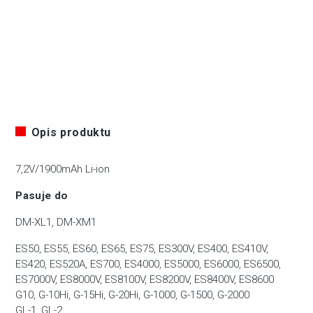
Opis produktu
7,2V/1900mAh Li-ion
Pasuje do
DM-XL1, DM-XM1
ES50, ES55, ES60, ES65, ES75, ES300V, ES400, ES410V,
ES420, ES520A, ES700, ES4000, ES5000, ES6000, ES6500,
ES7000V, ES8000V, ES8100V, ES8200V, ES8400V, ES8600
G10, G-10Hi, G-15Hi, G-20Hi, G-1000, G-1500, G-2000
GL-1, GL-2