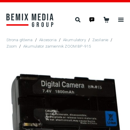
/
Akcesoria
/
Akumulatory
/
Zasilanie
/
Zoom
/
Akumulator zamiennik ZOOM BP-915