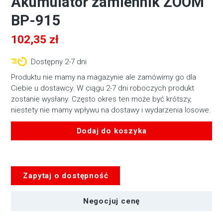
Akumulator zamiennik ZOOM
BP-915
102,35
zł
Dostępny 2-7 dni
Produktu nie mamy na magazynie ale zamówimy go dla
Ciebie u dostawcy. W ciągu 2-7 dni roboczych produkt
zostanie wysłany. Często okres ten może być krótszy,
niestety nie mamy wpływu na dostawy i wydarzenia losowe.
Dodaj do koszyka
ilość
Akumulator
zamiennik
Zapytaj o dostępność
ZOOM
BP-
915
Negocjuj cenę