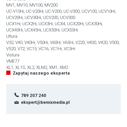
MV1, MV10, MV100, MV200
UC-V10Hi, UC-V20Hi, UC-V200, UC-V300, UCV100, UCV10Hi,
UCV20Hi, UCV30Hi, UCV200, UCV300
UCX1Hi, UCX2Hi, UCX3Hi, UCX4, UCX20Hi, UCX30Hi,
UCX40Hi, UCX45Hi, UCX50Hi, UCX55Hi
Ultura
V32, V40, V40Hi, V50Hi, V60Hi, V65Hi, V220, V400, V420, V500,
V520, V72, VC15, VC16, VC1Hi, VC5Hi
Vistura
VME77
XL1, XL1S, XL2, XLM2, XM1, XM2
Zapytaj naszego eksperta
789 207 240
ekspert@bemixmedia.pl