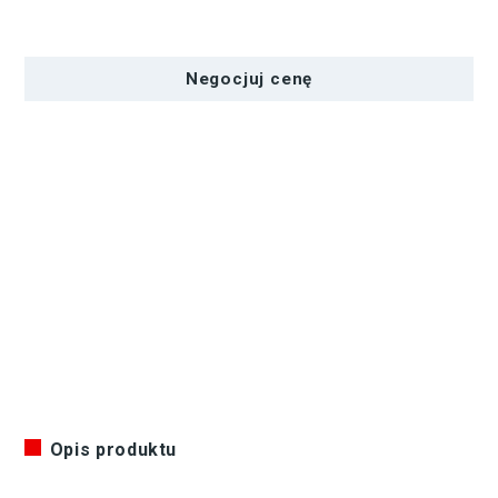
ilość
SWIT
S-
Negocjuj cenę
8D58
|
43Wh/6000mAh
Akumulator
do
Panasonic
EVA1/DVX200/PX270/PX285
Opis produktu