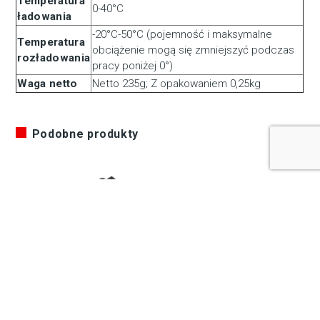
Temperatura
0-40°C
ładowania
-20°C-50°C (pojemność i maksymalne
Temperatura
obciążenie mogą się zmniejszyć podczas
rozładowania
pracy poniżej 0°)
Waga netto
Netto 235g; Z opakowaniem 0,25kg
Podobne produkty
Newell Akumulator
SWIT S-8970 |
zamiennik NP-FZ100
47Wh/6600mAh