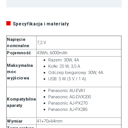
Specyfikacja i materiały
Napięcie
7,2 V
nominalne
Pojemność
43Wh, 6000mAh
Razem: 30W, 4A
Maksymalna
Kołki: 25 W, 3,5 A
moc
Odczep biegunowy: 30W, 4A
wyjściowa
USB: 5 W (5 V / 1 A)
Panasonic AU-EVA1
Panasonic AG-DVX200
Kompatybilne
Panasonic AJ-PX270
aparaty
Panasonic AJ-PX285
Wymiar
41×70×64mm