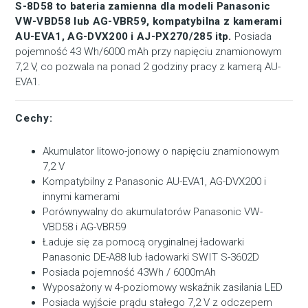
S-8D58 to bateria zamienna dla modeli Panasonic
VW-VBD58 lub AG-VBR59, kompatybilna z kamerami
AU-EVA1, AG-DVX200 i AJ-PX270/285 itp.
Posiada
pojemność 43 Wh/6000 mAh przy napięciu znamionowym
7,2 V, co pozwala na ponad 2 godziny pracy z kamerą AU-
EVA1.
Cechy:
Akumulator litowo-jonowy o napięciu znamionowym
7,2 V
Kompatybilny z Panasonic AU-EVA1, AG-DVX200 i
innymi kamerami
Porównywalny do akumulatorów Panasonic VW-
VBD58 i AG-VBR59
Ładuje się za pomocą oryginalnej ładowarki
Panasonic DE-A88 lub ładowarki SWIT S-3602D
Posiada pojemność 43Wh / 6000mAh
Wyposażony w 4-poziomowy wskaźnik zasilania LED
Posiada wyjście prądu stałego 7,2 V z odczepem