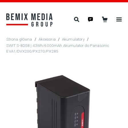
/
Akcesoria
/
Akumulatory
/
SWIT S-8D58 | 43Wh/6000mAh Akumulator do Panasonic
EVA1/DVX200/PX270/PX285