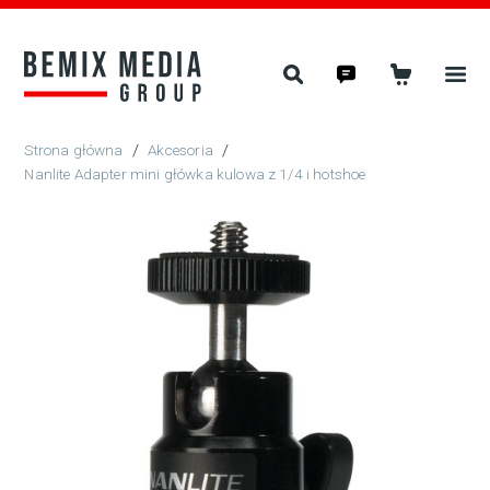
/
Akcesoria
/
Nanlite Adapter mini główka kulowa z 1/4 i hotshoe