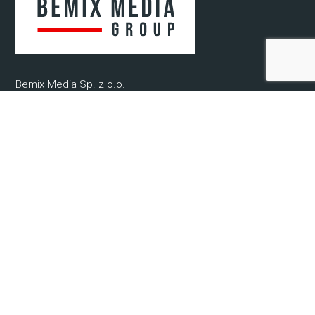
Bemix Media Sp. z o.o.
ul. Krakowska 52/2
41-808 Zabrze, woj. śląskie
NIP: 6482807571
REGON: 52078720400000
KRS: 0000942679
© 2021-2025 Bemix Media
Informacje
O nas
Regulamin
Ochrona Danych Osobowych
Kontakt