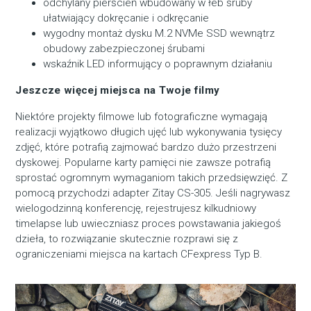
odchylany pierścień wbudowany w łeb śruby
ułatwiający dokręcanie i odkręcanie
wygodny montaż dysku M.2 NVMe SSD wewnątrz
obudowy zabezpieczonej śrubami
wskaźnik LED informujący o poprawnym działaniu
Jeszcze więcej miejsca na Twoje filmy
Niektóre projekty filmowe lub fotograficzne wymagają
realizacji wyjątkowo długich ujęć lub wykonywania tysięcy
zdjęć, które potrafią zajmować bardzo dużo przestrzeni
dyskowej. Popularne karty pamięci nie zawsze potrafią
sprostać ogromnym wymaganiom takich przedsięwzięć. Z
pomocą przychodzi adapter Zitay CS-305. Jeśli nagrywasz
wielogodzinną konferencję, rejestrujesz kilkudniowy
timelapse lub uwieczniasz proces powstawania jakiegoś
dzieła, to rozwiązanie skutecznie rozprawi się z
ograniczeniami miejsca na kartach CFexpress Typ B.