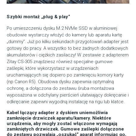
Szybki montaż „plug & play”
Po umieszczeniu dysku M.2 NVMe SSD w aluminiowej
obudowie wystarczy włożyć do kamery lub aparatu kartę
„dummy”. Już po kilku sekundach przygotowań adapter jest
gotowy do pracy. A wszystko to bez żadnych dodatkowych
akumulatorów i ciężkich zasilaczy! W zestawie z adapterem
Zitay CS-305 znajdziesz również specjalne gumowe
zaślepki, które wykorzystasz w urządzeniach
uruchamiających się dopiero po zamknięciu komory karty
(np Canon R5). Obudowa dysku zapewnia optymalną
ochronę, a dołączona do zestawu śruba montażowa
wyposażona w odchylany pierścień ułatwiający dokręcanie i
odkręcanie zapewni wygodną instalację na rigu lub klatce.
Kabel łączący adapter z dyskiem uniemożliwia
zamknięcie drzwiczek aparatu/kamery. Niektóre
urządzenia, aby mogły zostać włączone wymagają
zamkniętych drzwiczek. Gumowe zaślepki dołączone
do zestawu pozwalają „oszukać” aparat informując go,