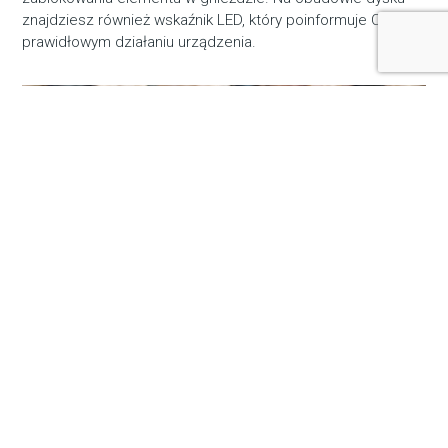
znajdziesz również wskaźnik LED, który poinformuje Cię o
prawidłowym działaniu urządzenia.
Specyfikacja
model: adapter karty pamięci Zitay CS-305 –
CFexpress Typ B / M.2 NVMe SSD
materiał: stop aluminium
szybkość odczytu: 1700 MB/s