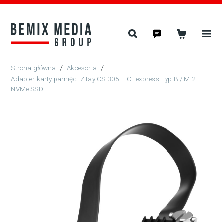
/
Akcesoria
/
Adapter karty pamięci Zitay CS-305 – CFexpress Typ B / M.2
NVMe SSD