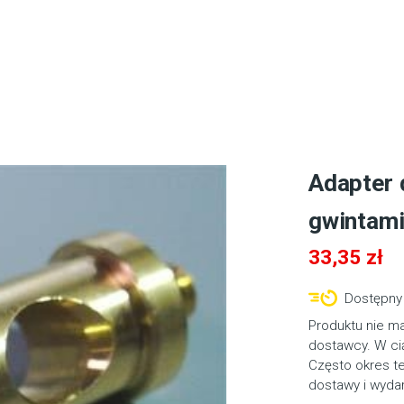
Adapter 
gwintami 
33,35
zł
Dostępny 
Produktu nie m
dostawcy. W cią
Często okres t
dostawy i wyda