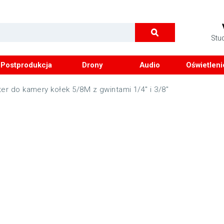
Stu
Postprodukcja
Drony
Audio
Oświetleni
er do kamery kołek 5/8M z gwintami 1/4″ i 3/8″