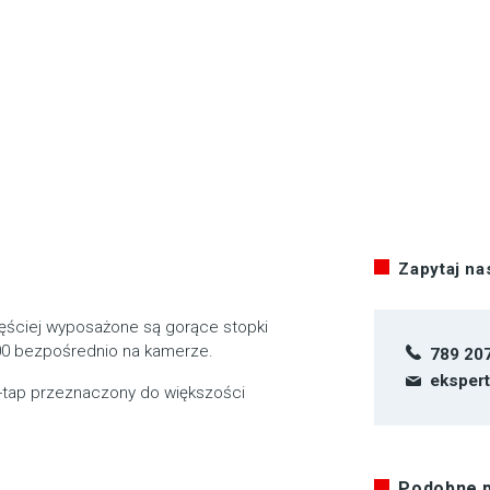
Zapytaj n
zęściej wyposażone są gorące stopki
200 bezpośrednio na kamerze.
789 20
eksper
D-tap przeznaczony do większości
Podobne 