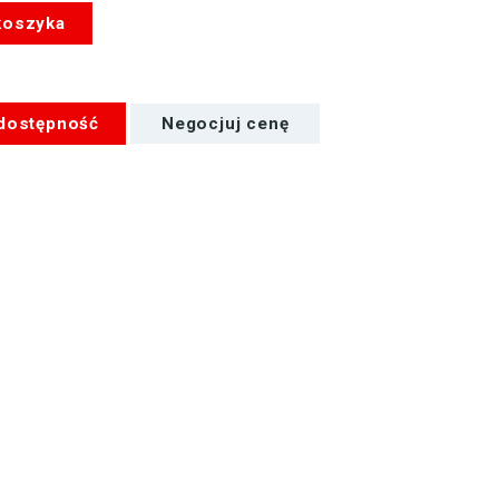
koszyka
 dostępność
Negocjuj cenę