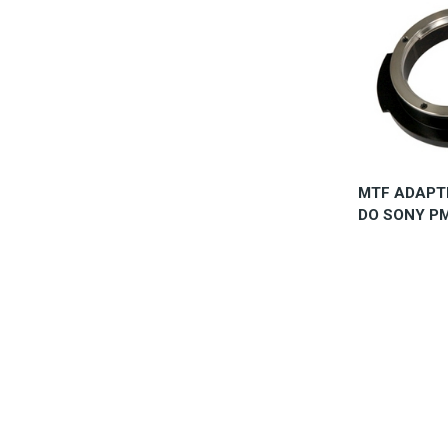
MTF ADAPT
DO SONY P
Zapytaj o
1.6