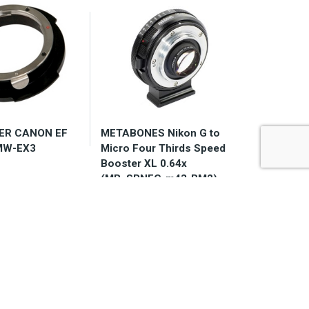
ER CANON EF
METABONES Nikon G to
MW-EX3
Micro Four Thirds Speed
Booster XL 0.64x
(MB_SPNFG-m43-BM2)
 dostępność
Dostępny 2-7 dni
33,00
zł
2.990,00
zł
Do koszyka