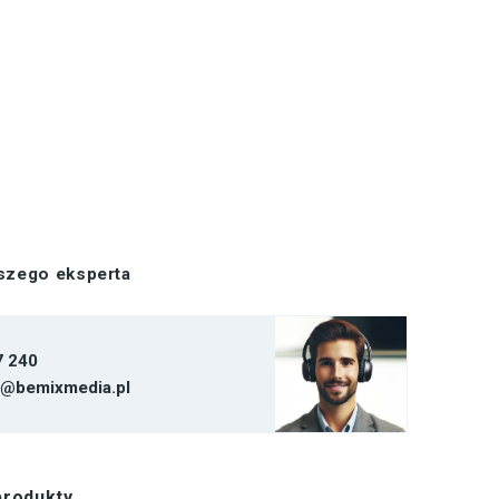
aszego eksperta
7 240
t@bemixmedia.pl
produkty