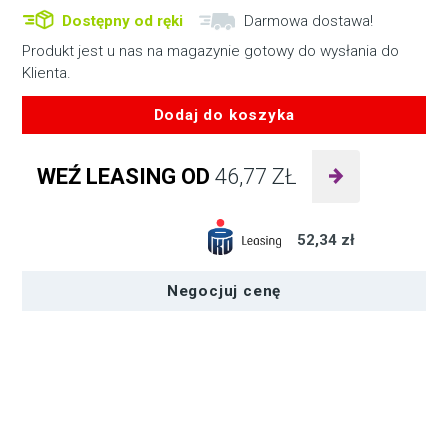
wynosiła:
wynosi:
Dostępny od ręki
Darmowa dostawa!
3.390,00 zł.
2.899,00 zł.
Produkt jest u nas na magazynie gotowy do wysłania do
Klienta.
Dodaj do koszyka
ilość
Accsoon
WEŹ LEASING OD
46,77
ZŁ
CineView
SE
52,34 zł
Negocjuj cenę