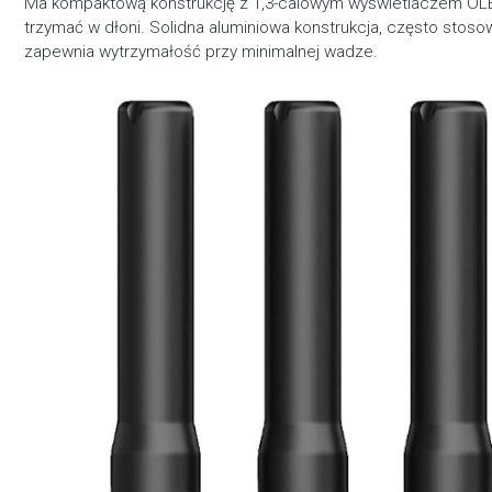
Ma kompaktową konstrukcję z 1,3-calowym wyświetlaczem OLE
trzymać w dłoni. Solidna aluminiowa konstrukcja, często stos
zapewnia wytrzymałość przy minimalnej wadze.