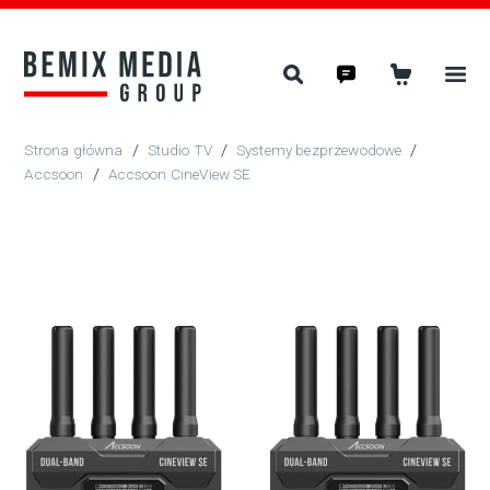
/
Studio TV
/
Systemy bezprzewodowe
/
Accsoon
/
Accsoon CineView SE