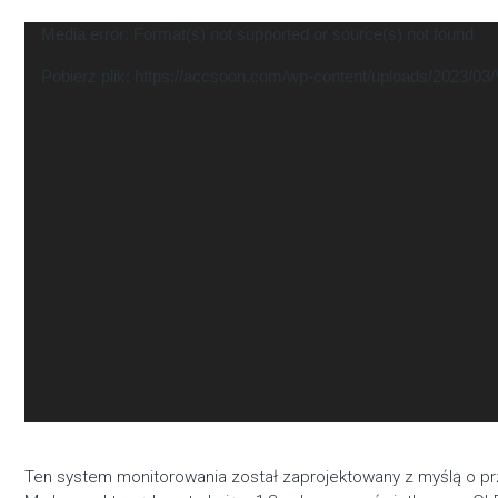
Odtwarzacz
Media error: Format(s) not supported or source(s) not found
video
Pobierz plik: https://accsoon.com/wp-content/uploads/2023/
Ten system monitorowania został zaprojektowany z myślą o pr