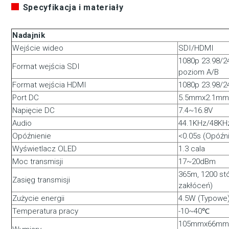
Specyfikacja i materiały
Nadajnik
Wejście wideo
SDI/HDMI
1080p 23.98/2
Format wejścia SDI
poziom A/B
Format wejścia HDMI
1080p 23.98/2
Port DC
5.5mmx2.1mm,
Napięcie DC
7.4~16.8V
Audio
44.1KHz/48KHz
Opóźnienie
<0.05s (Opóźn
Wyświetlacz OLED
1.3 cala
Moc transmisji
17~20dBm
365m, 1200 st
Zasięg transmisji
zakłóceń)
Zużycie energii
4.5W (Typowe
Temperatura pracy
-10~40℃
105mmx66mmx