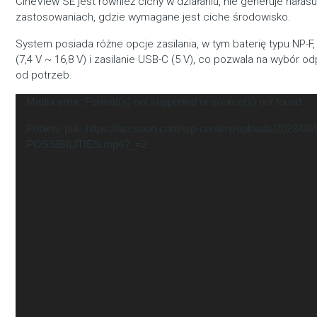
CineView SE jest również cichy w działaniu, nie generuje hała
zastosowaniach, gdzie wymagane jest ciche środowisko.
System posiada różne opcje zasilania, w tym baterię typu NP-F
(7,4 V ~ 16,8 V) i zasilanie USB-C (5 V), co pozwala na wybór o
od potrzeb.
Odtwarzacz
Media error: Format(s) not supported or source(s) not found
video
Pobierz plik: https://accsoon.com/wp-content/uploads/202
POSSIBILITIES.mp4?_=2