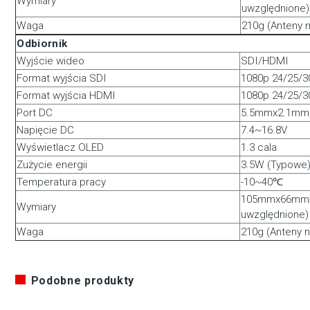
Wymiary
uwzględnione)
Waga
210g (Anteny 
Odbiornik
Wyjście wideo
SDI/HDMI
Format wyjścia SDI
1080p 24/25/3
Format wyjścia HDMI
1080p 24/25/3
Port DC
5.5mmx2.1mm,
Napięcie DC
7.4~16.8V
Wyświetlacz OLED
1.3 cala
Zużycie energii
3.5W (Typowe
Temperatura pracy
-10~40℃
105mmx66mmx3
Wymiary
uwzględnione)
Waga
210g (Anteny n
Podobne produkty