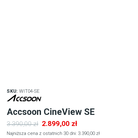
SKU:
WIT04-SE
Accsoon CineView SE
Pierwotna
Aktualna
2.899,00
zł
3.390,00
zł
cena
cena
Najniższa cena z ostatnich 30 dni:
3.390,00
zł