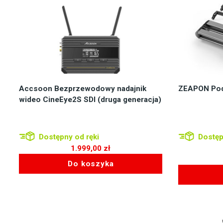
Accsoon Bezprzewodowy nadajnik
ZEAPON Pod
wideo CineEye2S SDI (druga generacja)
Dostępny od ręki
Dostęp
1.999,00
zł
Pierwotna
Do koszyka
cena
Aktualna
wynosiła:
cena
399,00 zł.
wynosi:
99,00 zł.