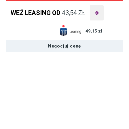
ilość
Aputure
WEŹ LEASING OD
43,54
ZŁ
Panel
LED
INFINIBAR
49,15 zł
PB6
Negocjuj cenę