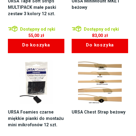
URSA Tape Soft Strips
URSA MiniMount MKE1
MULTIPACK małe paski
beżowy
zestaw 3 kolory 12 szt.
Dostępny od ręki
Dostępny od ręki
55,00
zł
83,00
zł
Do koszyka
Do koszyka
URSA Foamies czarne
URSA Chest Strap beżowy
miękkie pianki do montażu
mini mikrofonów 12 szt.