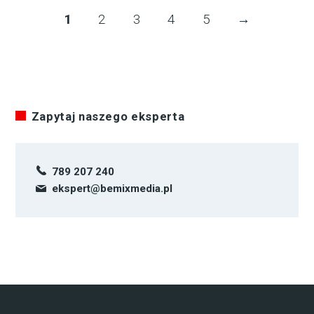
1
2
3
4
5
→
Zapytaj naszego eksperta
789 207 240
ekspert@bemixmedia.pl