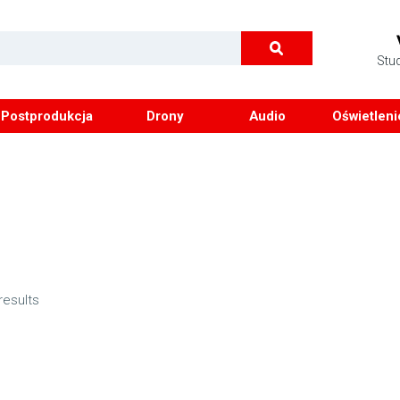
Stu
Postprodukcja
Drony
Audio
Oświetleni
results