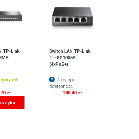
N TP-Link
Switch LAN TP-Link
08MP
TL-SG1005P
(4xPoE+)
ępny od
Zapytaj o
dostępność
,70
zł
248,40
zł
oszyka