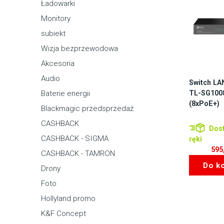
Ładowarki
Monitory
subiekt
Wizja bezprzewodowa
Akcesoria
Audio
Switch LA
TL-SG10
Baterie energii
(8xPoE+)
Blackmagic przedsprzedaż
CASHBACK
Dost
CASHBACK - SIGMA
ręki
595
CASHBACK - TAMRON
Do k
Drony
Foto
Hollyland promo
K&F Concept