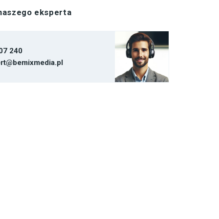
 naszego eksperta
07 240
rt@bemixmedia.pl