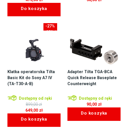
cena
Aktualna
cena
Aktualna
Do koszyka
wynosiła:
cena
wynosiła:
cena
490,00 zł.
wynosi:
75,00 zł.
wynosi:
475,00 zł.
58,00 zł.
-27%
-250zł
Klatka operatorska Tilta
Adapter Tilta TGA-BCA
Basic Kit do Sony A7 IV
Quick Release Baseplate
(TA-T30-A-B)
Counterweight
Dostępny od ręki
Dostępny od ręki
899,00
zł
90,00
zł
Pierwotna
649,00
zł
Do koszyka
cena
Aktualna
Do koszyka
wynosiła:
cena
899,00 zł.
wynosi: