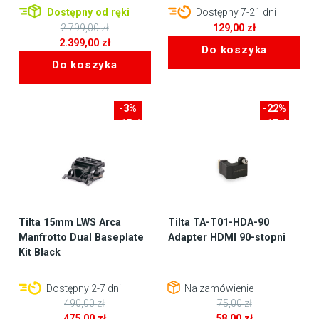
Dostępny od ręki
Dostępny 7-21 dni
2.799,00
zł
129,00
zł
Pierwotna
2.399,00
zł
Do koszyka
cena
Aktualna
Do koszyka
wynosiła:
cena
2.799,00 zł.
wynosi:
2.399,00 zł.
-3%
-22%
-15zł
-17zł
Tilta 15mm LWS Arca
Tilta TA-T01-HDA-90
Manfrotto Dual Baseplate
Adapter HDMI 90-stopni
Kit Black
Dostępny 2-7 dni
Na zamówienie
490,00
zł
75,00
zł
Pierwotna
Pierwotna
475,00
zł
58,00
zł