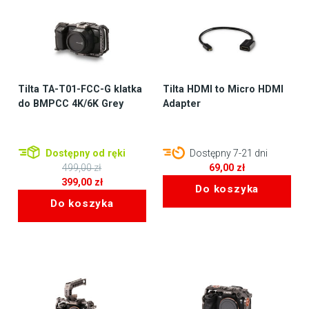
Tilta TA-T01-FCC-G klatka
Tilta HDMI to Micro HDMI
do BMPCC 4K/6K Grey
Adapter
Dostępny od ręki
Dostępny 7-21 dni
499,00
zł
69,00
zł
Pierwotna
399,00
zł
Do koszyka
cena
Aktualna
Do koszyka
wynosiła:
cena
499,00 zł.
wynosi:
399,00 zł.