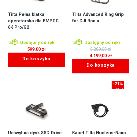
Tilta Pełna klatka
Tilta Advanced Ring Grip
operatorska dla BMPCC
for DJI Ronin
6K Pro/G2
Dostępny od ręki
Dostępny od ręki
599,00
zł
5.289,00
zł
Pierwotna
4.199,00
zł
Do koszyka
cena
Aktualna
Do koszyka
wynosiła:
cena
5.289,00 zł.
wynosi:
4.199,00 zł.
-21%
-40zł
Uchwyt na dysk SSD Drive
Kabel Tilta Nucleus-Nano