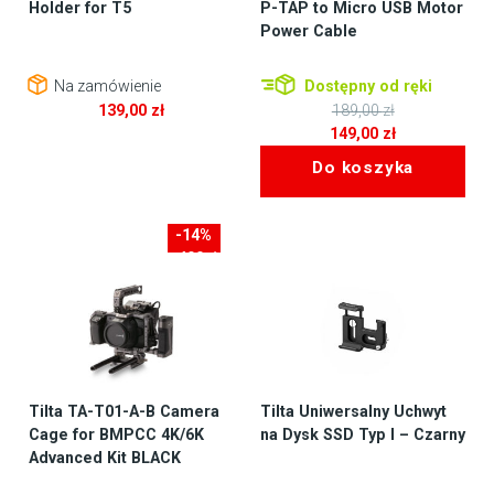
Holder for T5
P-TAP to Micro USB Motor
Power Cable
Na zamówienie
Dostępny od ręki
139,00
zł
189,00
zł
Pierwotna
149,00
zł
cena
Aktualna
Do koszyka
wynosiła:
cena
189,00 zł.
wynosi:
149,00 zł.
-14%
-400zł
Tilta TA-T01-A-B Camera
Tilta Uniwersalny Uchwyt
Cage for BMPCC 4K/6K
na Dysk SSD Typ I – Czarny
Advanced Kit BLACK