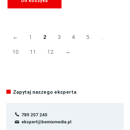
Do koszyka
←
1
2
3
4
5
…
10
11
12
→
Zapytaj naszego eksperta
789 207 240
ekspert@bemixmedia.pl