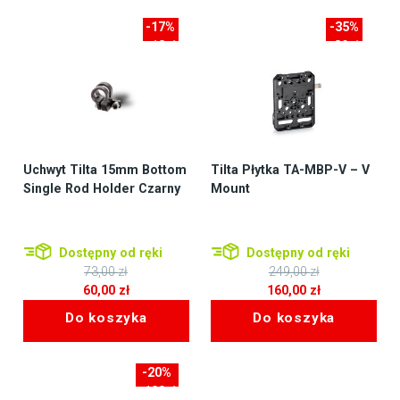
649,00 zł.
-17%
-35%
-13zł
-89zł
Uchwyt Tilta 15mm Bottom
Tilta Płytka TA-MBP-V – V
Single Rod Holder Czarny
Mount
Dostępny od ręki
Dostępny od ręki
73,00
zł
249,00
zł
Pierwotna
Pierwotna
60,00
zł
160,00
zł
cena
Aktualna
cena
Aktualna
Do koszyka
Do koszyka
wynosiła:
cena
wynosiła:
cena
73,00 zł.
wynosi:
249,00 zł.
wynosi:
60,00 zł.
160,00 zł.
-20%
-100zł