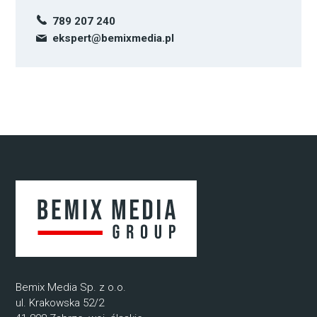
789 207 240
ekspert@bemixmedia.pl
Bemix Media Sp. z o.o.
ul. Krakowska 52/2