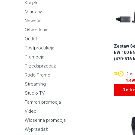
Książki
Minrrauy
Nowość
Oświetlenie
Outlet
Zestaw Se
Postprodukcja
EW 100 EN
Promocja
(470-516 
Przedsprzedaż
Dostę
Rode Promo
4.49
Streaming
Do k
Studio TV
Tamron promocja
Video
Wiosenna promocja
Wyprzedaż