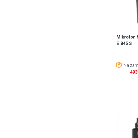
Mikrofon 
E 845 S
Na zam
493