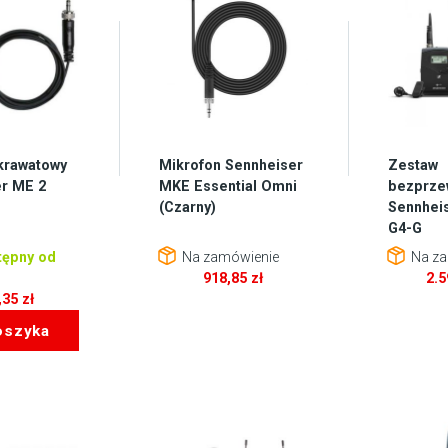
krawatowy
Mikrofon Sennheiser
Zestaw
r ME 2
MKE Essential Omni
bezprz
(Czarny)
Sennhei
G4-G
ępny od
Na zamówienie
Na za
918,85
zł
2.
,35
zł
oszyka