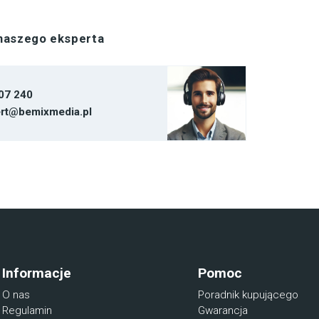
 naszego eksperta
07 240
rt@bemixmedia.pl
Informacje
Pomoc
O nas
Poradnik kupującego
Regulamin
Gwarancja