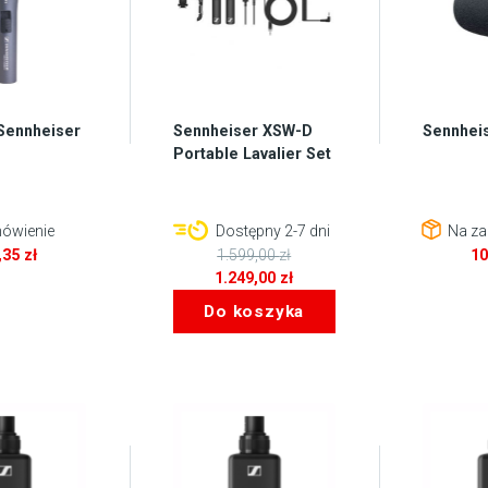
Sennheiser
Sennheiser XSW-D
Sennhei
Portable Lavalier Set
ówienie
Dostępny 2-7 dni
Na za
,35
zł
1.599,00
zł
1
Pierwotna
1.249,00
zł
cena
Aktualna
Do koszyka
wynosiła:
cena
1.599,00 zł.
wynosi:
1.249,00 zł.