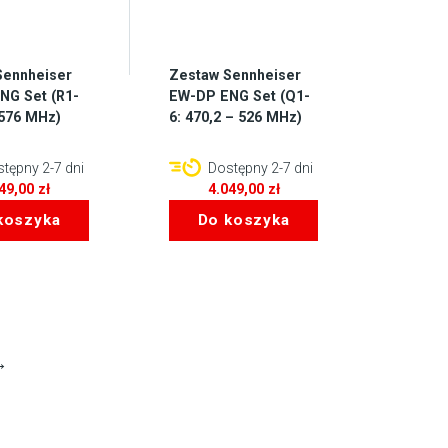
Sennheiser
Zestaw Sennheiser
NG Set (R1-
EW-DP ENG Set (Q1-
 576 MHz)
6: 470,2 – 526 MHz)
tępny 2-7 dni
Dostępny 2-7 dni
049,00
zł
4.049,00
zł
koszyka
Do koszyka
→