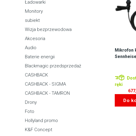
Ładowarki
Monitory
subiekt
Wizja bezprzewodowa
Akcesoria
Audio
Mikrofon 
Sennheise
Baterie energii
Blackmagic przedsprzedaż
CASHBACK
Dost
CASHBACK - SIGMA
ręki
677
CASHBACK - TAMRON
Do k
Drony
Foto
Hollyland promo
K&F Concept