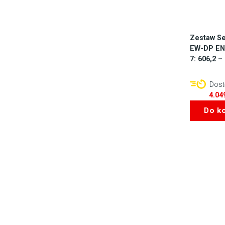
Zestaw Se
EW-DP ENG
7: 606,2 –
Dostę
4.04
Do k