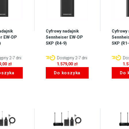
adajnik
Cyfrowy nadajnik
Cyfrowy 
er EW-DP
Sennheiser EW-DP
Sennhei
)
SKP (R4-9)
SKP (R1-
pny 2-7 dni
Dostępny 2-7 dni
Dos
9,00
zł
1.579,00
zł
1.
oszyka
Do koszyka
Do 