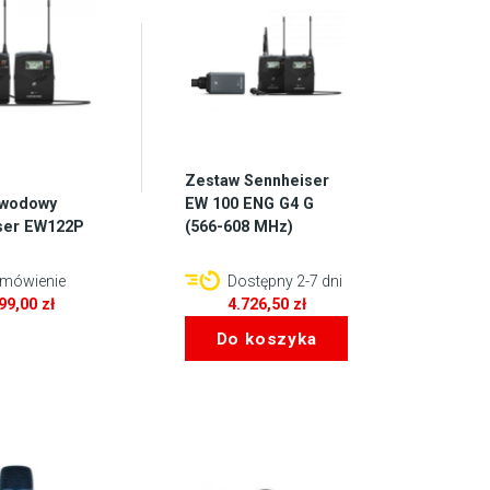
Zestaw Sennheiser
ewodowy
EW 100 ENG G4 G
ser EW122P
(566-608 MHz)
mówienie
Dostępny 2-7 dni
599,00
zł
4.726,50
zł
Do koszyka