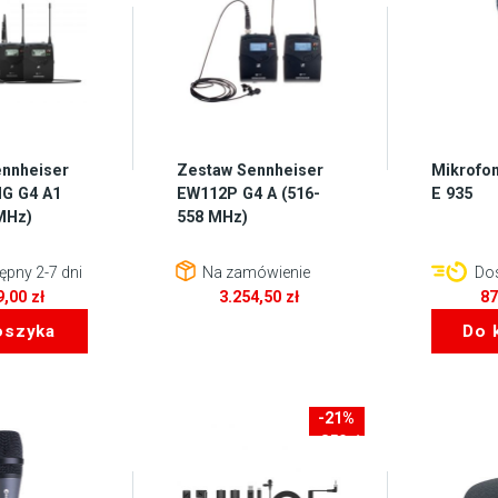
nnheiser
Zestaw Sennheiser
Mikrofo
G G4 A1
EW112P G4 A (516-
E 935
MHz)
558 MHz)
pny 2-7 dni
Na zamówienie
Dos
9,00
zł
3.254,50
zł
8
oszyka
Do 
-21%
-350zł