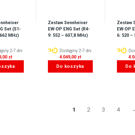
nnheiser
Zestaw Sennheiser
Zestaw 
 Set (S1-
EW-DP ENG Set (R4-
EW-DP E
 662 MHz)
9: 552 – 607,8 MHz)
6: 520 –
pny 2-7 dni
Dostępny 2-7 dni
Dos
9,00
zł
4.049,00
zł
4.
oszyka
Do koszyka
Do 
1
2
3
4