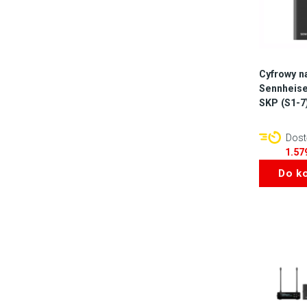
Cyfrowy n
Sennheis
SKP (S1-7
Dostę
1.57
Do k