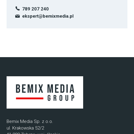
789 207 240
ekspert@bemixmedia.pl
Bemix Media Sp. z o.o.
ul. Krakowska 52/2