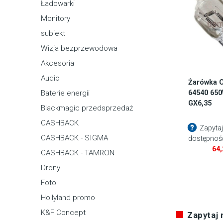
Ładowarki
Monitory
subiekt
Wizja bezprzewodowa
Akcesoria
Audio
Żarówka 
64540 65
Baterie energii
GX6,35
Blackmagic przedsprzedaż
CASHBACK
Zapytaj
CASHBACK - SIGMA
dostępnoś
64
CASHBACK - TAMRON
Drony
Foto
Hollyland promo
K&F Concept
Zapytaj