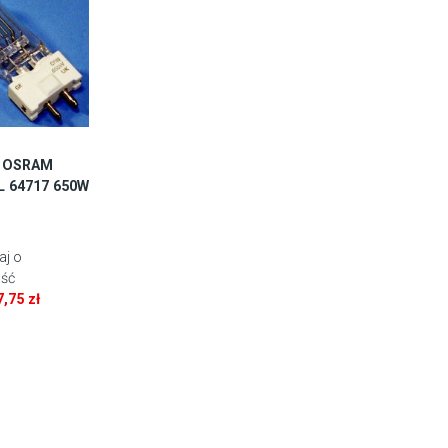
a OSRAM
L 64717 650W
aj o
ść
7,75
zł