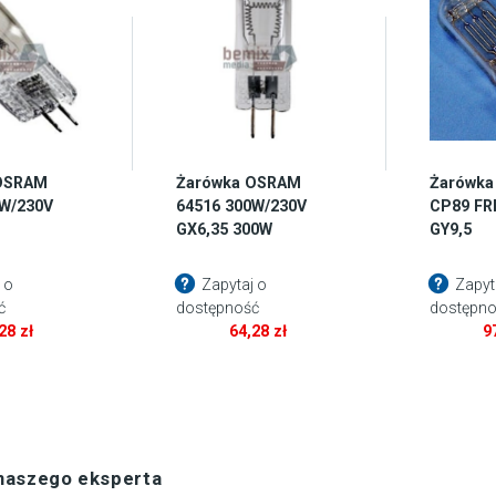
OSRAM
Żarówka OSRAM
Żarówk
0W/230V
64516 300W/230V
CP89 FR
GX6,35 300W
GY9,5
 o
Zapytaj o
Zapyt
ć
dostępność
dostępno
,28
zł
64,28
zł
9
 naszego eksperta