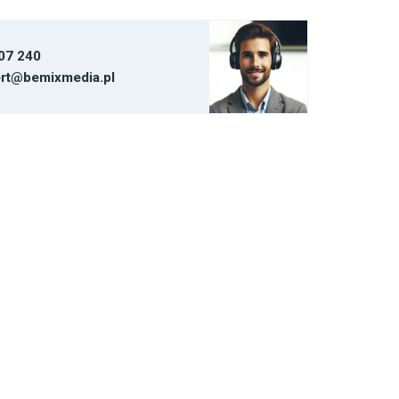
07 240
rt@bemixmedia.pl