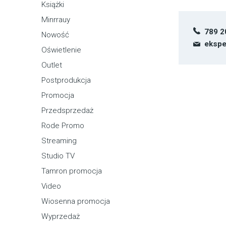
Książki
Minrrauy
789 2
Nowość
ekspe
Oświetlenie
Outlet
Postprodukcja
Promocja
Przedsprzedaż
Rode Promo
Streaming
Studio TV
Tamron promocja
Video
Wiosenna promocja
Wyprzedaż