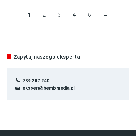
1
2
3
4
5
→
Zapytaj naszego eksperta
789 207 240
ekspert@bemixmedia.pl