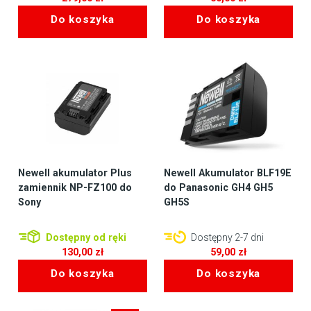
Do koszyka
Do koszyka
Newell akumulator Plus
Newell Akumulator BLF19E
zamiennik NP-FZ100 do
do Panasonic GH4 GH5
Sony
GH5S
Dostępny od ręki
Dostępny 2-7 dni
130,00
zł
59,00
zł
Do koszyka
Do koszyka