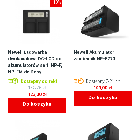
-13%
-20zł
Newell Ładowarka
Newell Akumulator
dwukanałowa DC-LCD do
zamiennik NP-F770
akumulatorów serii NP-F,
NP-FM do Sony
Dostępny od ręki
Dostępny 7-21 dni
143,75
zł
109,00
zł
Pierwotna
123,00
zł
Do koszyka
cena
Aktualna
Do koszyka
wynosiła:
cena
143,75 zł.
wynosi:
123,00 zł.