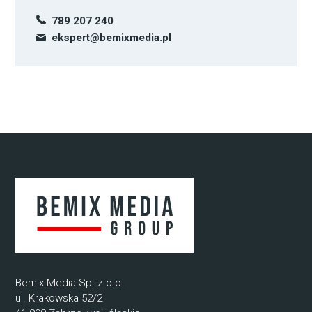
789 207 240
ekspert@bemixmedia.pl
Bemix Media Sp. z o.o.
ul. Krakowska 52/2