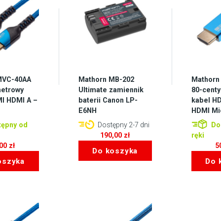
MVC-40AA
Mathorn MB-202
Mathorn
metrowy
Ultimate zamiennik
80-cent
I HDMI A –
baterii Canon LP-
kabel H
E6NH
HDMI Mi
ępny od
Dostępny 2-7 dni
Do
190,00
zł
ręki
,00
zł
5
Do koszyka
oszyka
Do 