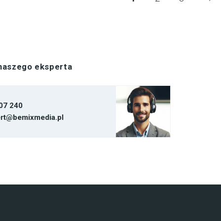
 naszego eksperta
07 240
rt@bemixmedia.pl