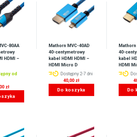
MVC-80AA
Mathorn MVC-40AD
Mathorn
metrowy
40-centymetrowy
40-cent
I HDMI –
kabel HDMI HDMI –
kabel H
HDMI Micro D
HDMI Mi
ępny od
Dostępny 2-7 dni
Dos
40,00
zł
4
,00
zł
Do koszyka
Do 
oszyka