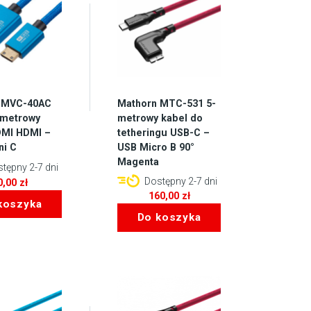
 MVC-40AC
Mathorn MTC-531 5-
ymetrowy
metrowy kabel do
DMI HDMI –
tetheringu USB-C –
ni C
USB Micro B 90°
Magenta
tępny 2-7 dni
Dostępny 2-7 dni
0,00
zł
160,00
zł
koszyka
Do koszyka