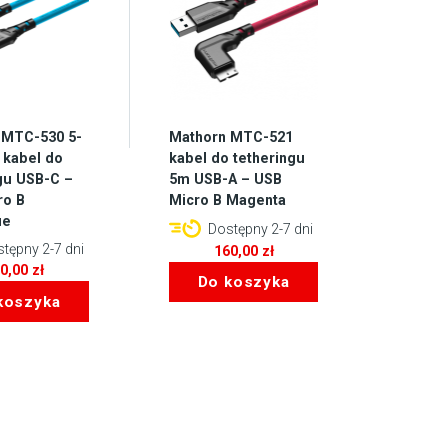
 MTC-530 5-
Mathorn MTC-521
 kabel do
kabel do tetheringu
gu USB-C –
5m USB-A – USB
ro B
Micro B Magenta
ue
Dostępny 2-7 dni
tępny 2-7 dni
160,00
zł
60,00
zł
Do koszyka
koszyka