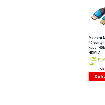
Mathorn 
40-centy
kabel HDM
HDMI A
Dost
ręki
50
Do k