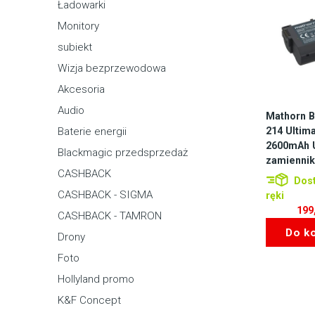
Ładowarki
Monitory
subiekt
Wizja bezprzewodowa
Akcesoria
Audio
Mathorn B
214 Ultim
Baterie energii
2600mAh 
Blackmagic przedsprzedaż
zamienni
CASHBACK
Dost
CASHBACK - SIGMA
ręki
199
CASHBACK - TAMRON
Do k
Drony
Foto
Hollyland promo
K&F Concept