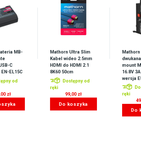
ateria MB-
Mathorn Ultra Slim
Mathorn
ate
Kabel wideo 2.5mm
dwukana
USB-C
HDMI do HDMI 2.1
mount 
k EN-EL15C
8K60 50cm
16.8V 3A
wersja 
ępny od
Dostępny od
Do
ręki
ręki
,00
zł
99,00
zł
4
oszyka
Do koszyka
Do 