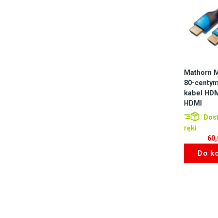
Mathorn 
80-centy
kabel HDM
HDMI
Dost
ręki
60
Do k