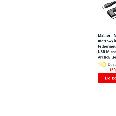
Mathorn 
metrowy k
tethering
USB Micro
ArcticBlu
Dostę
160
Do k