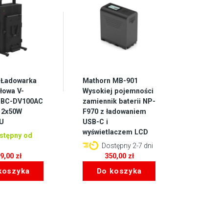
 Ładowarka
Mathorn MB-901
łowa V-
Wysokiej pojemności
MBC-DV100AC
zamiennik baterii NP-
 2x50W
F970 z ładowaniem
EU
USB-C i
wyświetlaczem LCD
stępny od
Dostępny 2-7 dni
99,00
zł
350,00
zł
koszyka
Do koszyka