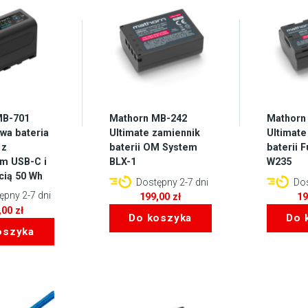
MB-701
Mathorn MB-242
Mathorn
a bateria
Ultimate zamiennik
Ultimate
 z
baterii OM System
baterii F
m USB-C i
BLX-1
W235
ią 50 Wh
Dostępny 2-7 dni
Dos
pny 2-7 dni
199,00
zł
1
,00
zł
Do koszyka
Do 
oszyka