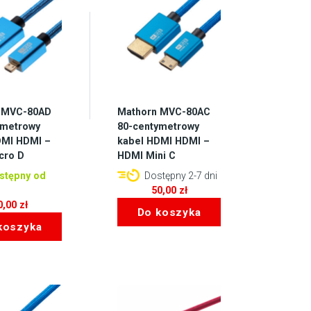
 MVC-80AD
Mathorn MVC-80AC
ymetrowy
80-centymetrowy
DMI HDMI –
kabel HDMI HDMI –
cro D
HDMI Mini C
stępny od
Dostępny 2-7 dni
50,00
zł
0,00
zł
Do koszyka
koszyka