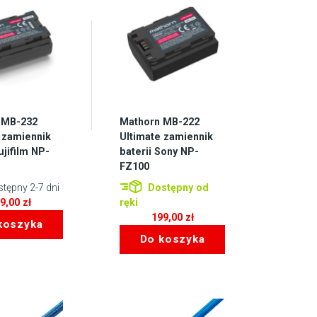
 MB-232
Mathorn MB-222
 zamiennik
Ultimate zamiennik
ujifilm NP-
baterii Sony NP-
FZ100
tępny 2-7 dni
Dostępny od
99,00
zł
ręki
199,00
zł
koszyka
Do koszyka