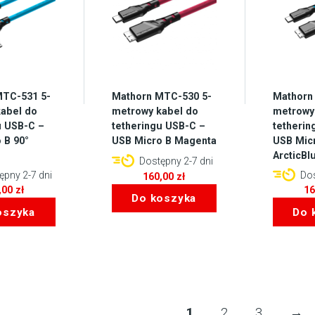
MTC-531 5-
Mathorn MTC-530 5-
Mathorn
abel do
metrowy kabel do
metrowy
u USB-C –
tetheringu USB-C –
tetherin
 B 90°
USB Micro B Magenta
USB Mic
e
ArcticBl
Dostępny 2-7 dni
pny 2-7 dni
Dos
160,00
zł
,00
zł
1
Do koszyka
oszyka
Do 
1
2
3
→