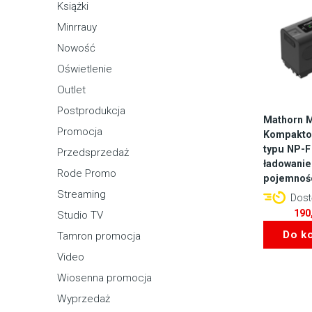
Książki
Minrrauy
Nowość
Oświetlenie
Outlet
Postprodukcja
Mathorn 
Promocja
Kompaktow
typu NP-F
Przedsprzedaż
ładowanie
Rode Promo
pojemnośc
Streaming
Dostę
190
Studio TV
Do k
Tamron promocja
Video
Wiosenna promocja
Wyprzedaż