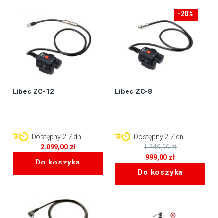
-20%
-250zł
Libec ZC-12
Libec ZC-8
Dostępny 2-7 dni
Dostępny 2-7 dni
2.099,00
zł
1.249,00
zł
Pierwotna
999,00
zł
Do koszyka
cena
Aktualna
Do koszyka
wynosiła:
cena
1.249,00 zł.
wynosi:
999,00 zł.