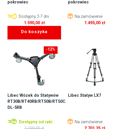
pokrowiec
pokrowiec
Dostępny 2-7 dni
Na zamówienie
1.590,00
zł
1.495,00
zł
Do koszyka
-12%
-150zł
Libec Wózek do Statywów
Libec Statyw LX7
RT30B/RT40RB/RT50B/RT50C/LIBEC
DL-5RB
Dostępny od ręki
Na zamówienie
1.199,00
zł
2.701,35
zł