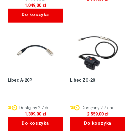
Pierwotna
1.049,00
zł
cena
Aktualna
Do koszyka
wynosiła:
cena
1.199,00 zł.
wynosi:
1.049,00 zł.
Libec A-20P
Libec ZC-20
Dostępny 2-7 dni
Dostępny 2-7 dni
1.399,00
zł
2.559,00
zł
Do koszyka
Do koszyka