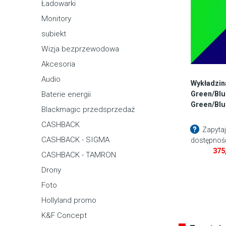
Ładowarki
Monitory
subiekt
Wizja bezprzewodowa
Akcesoria
Audio
Wykładzin
Green/Blu
Baterie energii
Green/Blu
Blackmagic przedsprzedaż
CASHBACK
Zapytaj
CASHBACK - SIGMA
dostępnoś
375
CASHBACK - TAMRON
Drony
Foto
Hollyland promo
K&F Concept