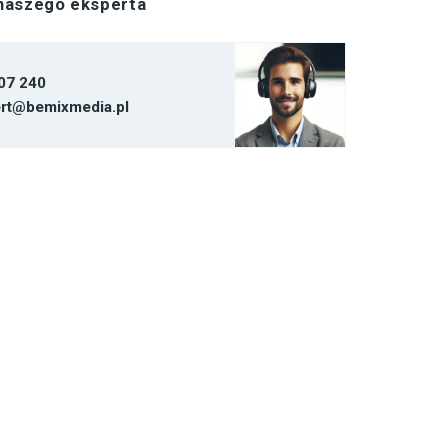
 naszego eksperta
07 240
rt@bemixmedia.pl