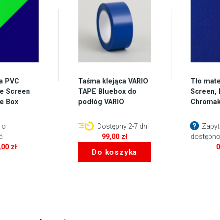
a PVC
Taśma klejąca VARIO
Tło mate
e Screen
TAPE Bluebox do
Screen, 
e Box
podłóg VARIO
Chromak
 o
Dostępny 2-7 dni
Zapyt
ć
99,00
zł
dostępno
,00
zł
Do koszyka