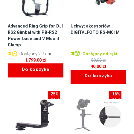
Advanced Ring Grip for DJI
Uchwyt akcesoriów
RS2 Gimbal with PB-RS2
DIGITALFOTO RS-M01M
Power base and V Mount
Clamp
Dostępny 2-7 dni
Dostępny od ręki
1.799,00
zł
50,00
zł
Pierwotna
40,00
zł
Do koszyka
cena
Aktualna
Do koszyka
wynosiła:
cena
50,00 zł.
wynosi:
40,00 zł.
-25%
-16%
-20zł
-20zł