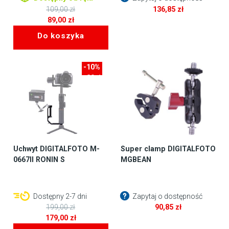
109,00
zł
136,85
zł
Pierwotna
89,00
zł
cena
Aktualna
Do koszyka
wynosiła:
cena
109,00 zł.
wynosi:
89,00 zł.
-10%
-20zł
Uchwyt DIGITALFOTO M-
Super clamp DIGITALFOTO
0667II RONIN S
MGBEAN
Dostępny 2-7 dni
Zapytaj o dostępność
199,00
zł
90,85
zł
Pierwotna
179,00
zł
cena
Aktualna