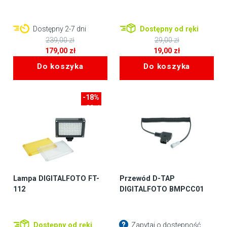
Dostępny 2-7 dni
Dostępny od ręki
239,00
zł
29,00
zł
Pierwotna
Pierwotna
179,00
zł
19,00
zł
cena
Aktualna
cena
Aktualna
Do koszyka
Do koszyka
wynosiła:
cena
wynosiła:
cena
239,00 zł.
wynosi:
29,00 zł.
wynosi:
179,00 zł.
19,00 zł.
-18%
-20zł
Lampa DIGITALFOTO FT-
Przewód D-TAP
112
DIGITALFOTO BMPCC01
Dostępny od ręki
Zapytaj o dostępność