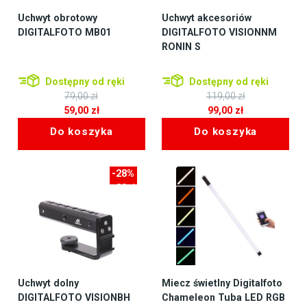
Uchwyt obrotowy
Uchwyt akcesoriów
DIGITALFOTO MB01
DIGITALFOTO VISIONNM
RONIN S
Dostępny od ręki
Dostępny od ręki
79,00
zł
119,00
zł
Pierwotna
Pierwotna
59,00
zł
99,00
zł
cena
Aktualna
cena
Aktualna
Do koszyka
Do koszyka
wynosiła:
cena
wynosiła:
cena
79,00 zł.
wynosi:
119,00 zł.
wynosi:
59,00 zł.
99,00 zł.
-28%
-20zł
Uchwyt dolny
Miecz świetlny Digitalfoto
DIGITALFOTO VISIONBH
Chameleon Tuba LED RGB