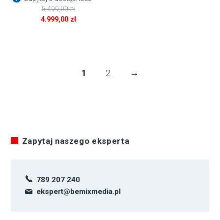
5.499,00
zł
Pierwotna
4.999,00
zł
cena
Aktualna
wynosiła:
cena
5.499,00 zł.
wynosi:
4.999,00 zł.
1
2
→
Zapytaj naszego eksperta
789 207 240
ekspert@bemixmedia.pl