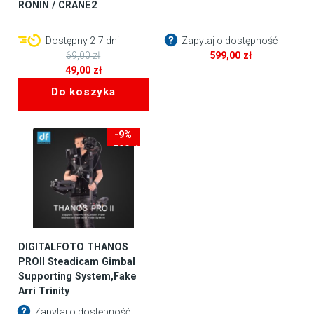
RONIN / CRANE2
Dostępny 2-7 dni
Zapytaj o dostępność
69,00
zł
599,00
zł
Pierwotna
49,00
zł
cena
Aktualna
Do koszyka
wynosiła:
cena
69,00 zł.
wynosi:
49,00 zł.
-9%
-500zł
DIGITALFOTO THANOS
PROII Steadicam Gimbal
Supporting System,Fake
Arri Trinity
Zapytaj o dostępność