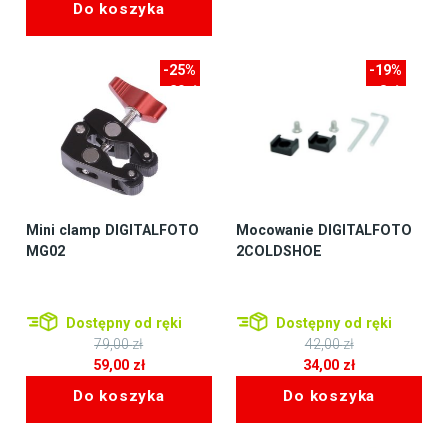
Do koszyka
wynosiła:
cena
199,00 zł.
wynosi:
179,00 zł.
-25%
-19%
-20zł
-8zł
Mini clamp DIGITALFOTO
Mocowanie DIGITALFOTO
MG02
2COLDSHOE
Dostępny od ręki
Dostępny od ręki
79,00
zł
42,00
zł
Pierwotna
Pierwotna
59,00
zł
34,00
zł
cena
Aktualna
cena
Aktualna
Do koszyka
Do koszyka
wynosiła:
cena
wynosiła:
cena
79,00 zł.
wynosi:
42,00 zł.
wynosi:
59,00 zł.
34,00 zł.