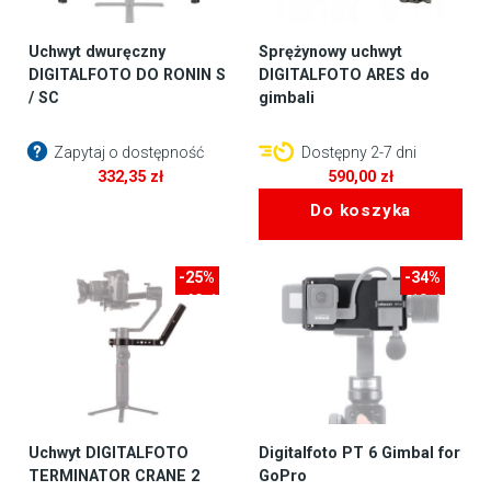
Uchwyt dwuręczny
Sprężynowy uchwyt
DIGITALFOTO DO RONIN S
DIGITALFOTO ARES do
/ SC
gimbali
Zapytaj o dostępność
Dostępny 2-7 dni
332,35
zł
590,00
zł
Do koszyka
-25%
-34%
-60zł
-10zł
Uchwyt DIGITALFOTO
Digitalfoto PT 6 Gimbal for
TERMINATOR CRANE 2
GoPro