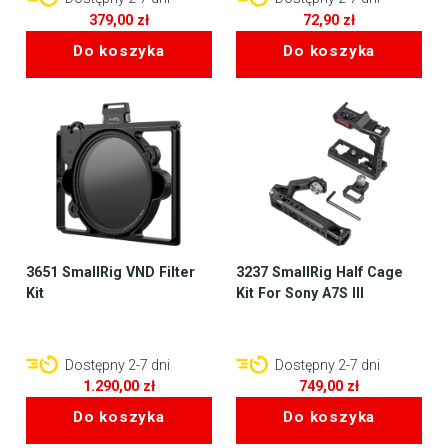
379,00
zł
72,90
zł
Do koszyka
Do koszyka
3651 SmallRig VND Filter
3237 SmallRig Half Cage
Kit
Kit For Sony A7S III
Dostępny 2-7 dni
Dostępny 2-7 dni
1.290,00
zł
749,00
zł
Do koszyka
Do koszyka