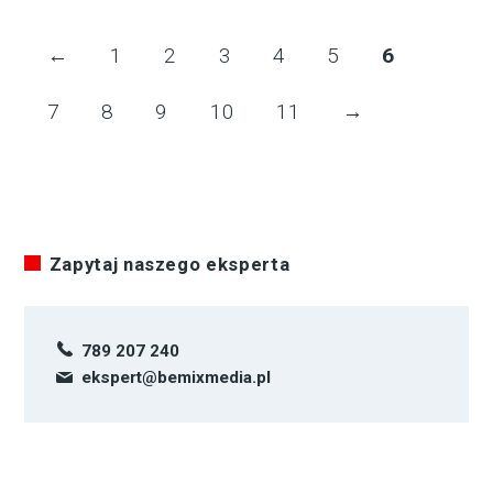
←
1
2
3
4
5
6
7
8
9
10
11
→
Zapytaj naszego eksperta
789 207 240
ekspert@bemixmedia.pl