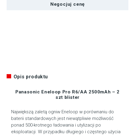
Negocjuj cenę
Pro
R6/AA
2500mAh
-
2
szt
blister
Opis produktu
Panasonic Eneloop Pro R6/AA 2500mAh – 2
szt blister
Największą zaletą ogniw Eneloop w porównaniu do
baterii standardowych jest niewątpliwie możliwość
ponad 500-krotnego ładowania i utylizacji po
eksploatacji. W przypadku długiego i częstego użycia