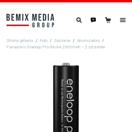
/
Foto
/
Zasilanie
/
Akumulatory
/
Panasonic Eneloop Pro R6/AA 2500mAh – 2 szt blister