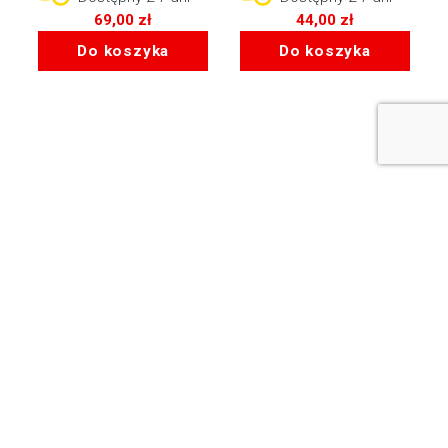
69,00
zł
44,00
zł
Do koszyka
Do koszyka
Bemix Media Sp. z o.o.
ul. Krakowska 52/2
41-808 Zabrze, woj. śląskie